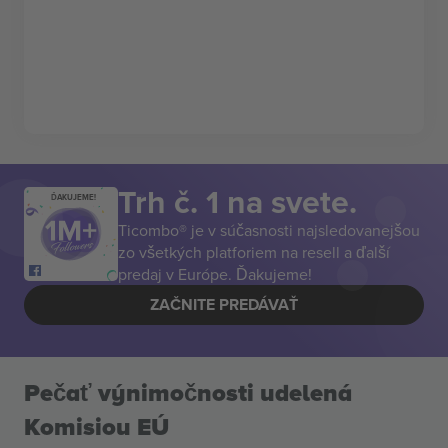
Trh č. 1 na svete.
ĎAKUJEME!
Ticombo® je v súčasnosti najsledovanejšou
zo všetkých platforiem na resell a ďalší
predaj v Európe. Ďakujeme!
ZAČNITE PREDÁVAŤ
Pečať výnimočnosti udelená
Komisiou EÚ