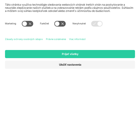
Kingdom
United States
Switzerland
131 Continental Dr, Suite 305,
Dorfstrasse 52a, 6390
Newark, Delaware 19713, United
Engelberg, Switzerland
States
Bulgaria
United Arab Emirates
Regus Sofia City West, bul
UAE Dubai Silicon Oasis, DDP
Totleben 53-55, 1606 Sofia,
Building A1, Office 302, Dubai,
Bulgaria
United Arab Emirates
Mexico
Av Chapultepec 360, Roma
Norte, Cuauhtémoc, 06700
Ciudad de México, CDMX,
Mexico
Právna subjektivita poskytovateľa platformy sa môže líšiť v závislosti
od lokality, podujatia a/alebo domény. Podrobnosti nájdete na
stránke konkrétneho podujatia, na stránke Imprint a v