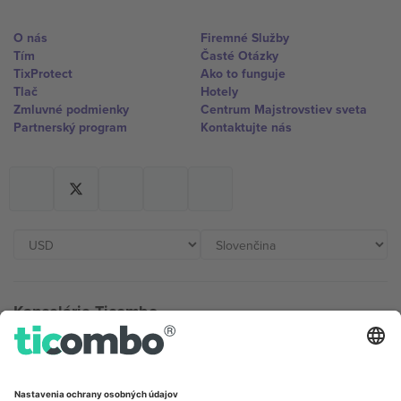
O nás
Firemné Služby
Tím
Časté Otázky
TixProtect
Ako to funguje
Tlač
Hotely
Zmluvné podmienky
Centrum Majstrovstiev sveta
Partnerský program
Kontaktujte nás
Kancelárie Ticombo
Germany
United Kingdom
Unter den Linden 24, 10117
167 City Road, London, Greater
Berlin, Germany
London, EC1V 1AW, United