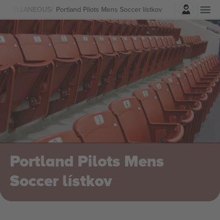
Prihlásenie
MISCELLANEOUS
Portland Pilots Mens Soccer lístkov
Portland Pilots Mens
Soccer lístkov