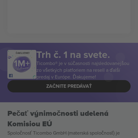
Trh č. 1 na svete.
ĎAKUJEME!
Ticombo® je v súčasnosti najsledovanejšou
zo všetkých platforiem na resell a ďalší
predaj v Európe. Ďakujeme!
ZAČNITE PREDÁVAŤ
Pečať výnimočnosti udelená
Komisiou EÚ
Spoločnosť Ticombo GmbH (materská spoločnosť) je