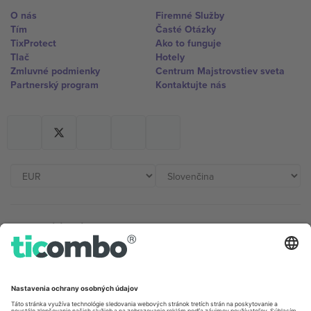
O nás
Firemné Služby
Tím
Časté Otázky
TixProtect
Ako to funguje
Tlač
Hotely
Zmluvné podmienky
Centrum Majstrovstiev sveta
Partnerský program
Kontaktujte nás
Kancelárie Ticombo
Germany
United Kingdom
Unter den Linden 24, 10117
167 City Road, London, Greater
Berlin, Germany
London, EC1V 1AW, United
Kingdom