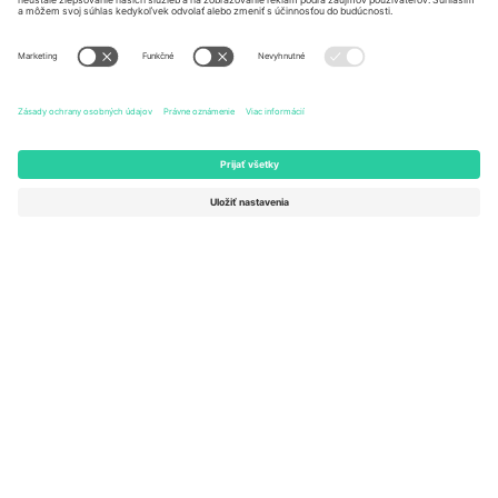
United States
Switzerland
131 Continental Dr, Suite 305,
Dorfstrasse 52a, 6390
Newark, Delaware 19713, United
Engelberg, Switzerland
States
Bulgaria
United Arab Emirates
Regus Sofia City West, bul
UAE Dubai Silicon Oasis, DDP
Totleben 53-55, 1606 Sofia,
Building A1, Office 302, Dubai,
Bulgaria
United Arab Emirates
Mexico
Av Chapultepec 360, Roma
Norte, Cuauhtémoc, 06700
Ciudad de México, CDMX,
Mexico
Právna subjektivita poskytovateľa platformy sa môže líšiť v závislosti
od lokality, podujatia a/alebo domény. Podrobnosti nájdete na
stránke konkrétneho podujatia, na stránke Imprint a v
podmienkach.,
Tlač
a
Podmienky.
© 2026 Ticombo. Všetky práva