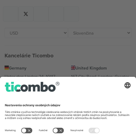
Kancelárie Ticombo
Germany
United Kingdom
Unter den Linden 24, 10117
167 City Road, London, Greater
Berlin, Germany
London, EC1V 1AW, United
Kingdom
United States
Switzerland
131 Continental Dr, Suite 305,
Dorfstrasse 52a, 6390
Newark, Delaware 19713, United
Engelberg, Switzerland
States