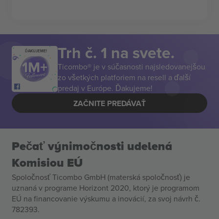
Trh č. 1 na svete.
ĎAKUJEME!
Ticombo® je v súčasnosti najsledovanejšou
zo všetkých platforiem na resell a ďalší
predaj v Európe. Ďakujeme!
ZAČNITE PREDÁVAŤ
Pečať výnimočnosti udelená
Komisiou EÚ
Spoločnosť Ticombo GmbH (materská spoločnosť) je
uznaná v programe Horizont 2020, ktorý je programom
EÚ na financovanie výskumu a inovácií, za svoj návrh č.
782393.