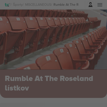
Prihlásenie
Športy
MISCELLANEOUS
Rumble At The Roseland lístkov
Rumble At The Roseland
lístkov