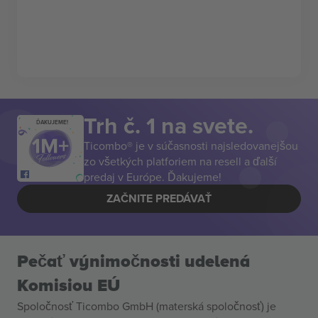
Trh č. 1 na svete.
ĎAKUJEME!
Ticombo® je v súčasnosti najsledovanejšou
zo všetkých platforiem na resell a ďalší
predaj v Európe. Ďakujeme!
ZAČNITE PREDÁVAŤ
Pečať výnimočnosti udelená
Komisiou EÚ
Spoločnosť Ticombo GmbH (materská spoločnosť) je