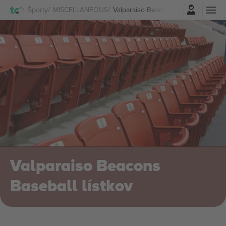
Prihlásenie
Športy
MISCELLANEOUS
Valparaiso Beacons Baseball lístkov
Valparaiso Beacons
Baseball lístkov