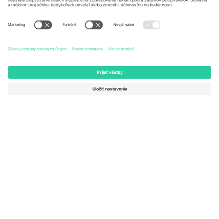
United States
Switzerland
131 Continental Dr, Suite 305,
Dorfstrasse 52a, 6390
Newark, Delaware 19713, United
Engelberg, Switzerland
States
Bulgaria
United Arab Emirates
Regus Sofia City West, bul
UAE Dubai Silicon Oasis, DDP
Totleben 53-55, 1606 Sofia,
Building A1, Office 302, Dubai,
Bulgaria
United Arab Emirates
Mexico
Av Chapultepec 360, Roma
Norte, Cuauhtémoc, 06700
Ciudad de México, CDMX,
Mexico
Právna subjektivita poskytovateľa platformy sa môže líšiť v závislosti
od lokality, podujatia a/alebo domény. Podrobnosti nájdete na
stránke konkrétneho podujatia, na stránke Imprint a v
podmienkach.,
Tlač
a
Podmienky.
© 2026 Ticombo. Všetky práva