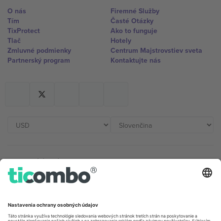
O nás
Firemné Služby
Tím
Časté Otázky
TixProtect
Ako to funguje
Tlač
Hotely
Zmluvné podmienky
Centrum Majstrovstiev sveta
Partnerský program
Kontaktujte nás
Kancelárie Ticombo
Germany
United Kingdom
Unter den Linden 24, 10117
167 City Road, London, Greater
Berlin, Germany
London, EC1V 1AW, United
Kingdom