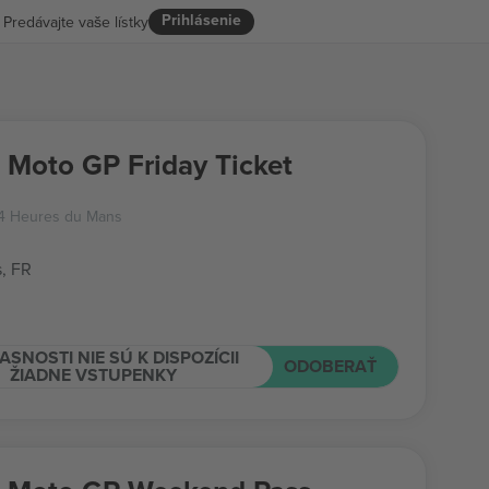
Prihlásenie
Predávajte vaše lístky
 Moto GP Friday Ticket
24 Heures du Mans
, FR
ASNOSTI NIE SÚ K DISPOZÍCII
ODOBERAŤ
ŽIADNE VSTUPENKY