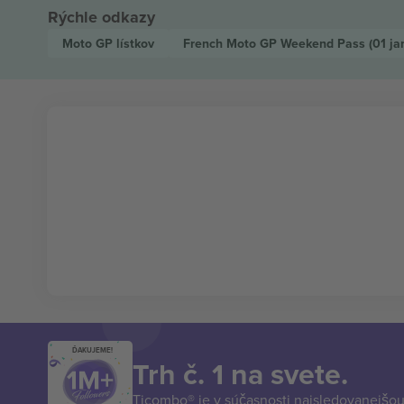
Rýchle odkazy
Moto GP
lístkov
French Moto GP Weekend Pass
(01 j
ĎAKUJEME!
Trh č. 1 na svete.
Ticombo® je v súčasnosti najsledovanejšou 