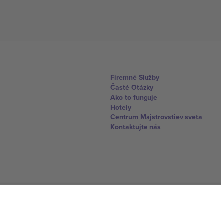
Firemné Služby
Časté Otázky
Ako to funguje
Hotely
Centrum Majstrovstiev sveta
Kontaktujte nás