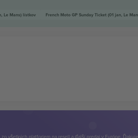
an, Le Mans)
lístkov
French Moto GP Sunday Ticket
(01 jan, Le Ma
zo všetkých platforiem na resell a ďalší predaj v Európe. Ďakuj