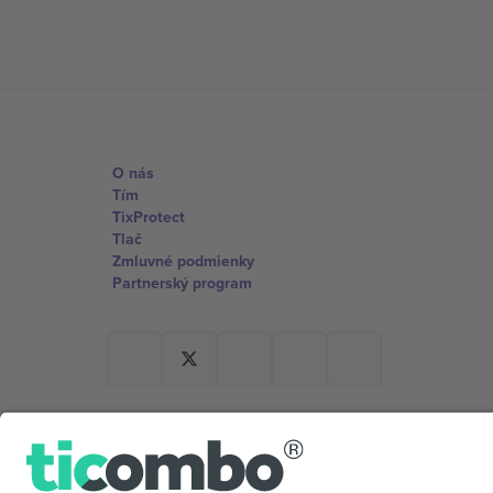
O nás
Tím
TixProtect
Tlač
Zmluvné podmienky
Partnerský program
Kancelárie Ticombo