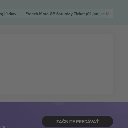
ns)
lístkov
French Moto GP Saturday Ticket
(01 jan, Le Mans)
lístk
ZAČNITE PREDÁVAŤ
eme!