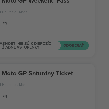
h Moto GP Weekend Pass
24 Heures du Mans
, FR
ASNOSTI NIE SÚ K DISPOZÍCII
ODOBERAŤ
ŽIADNE VSTUPENKY
 Moto GP Saturday Ticket
24 Heures du Mans
, FR