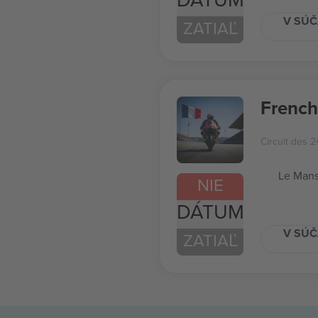
V SÚČ
ZATIAĽ
French
Circuit des 
Le Mans
NIE
DÁTUM
V SÚČ
ZATIAĽ