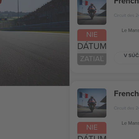
Frenc
Circuit des 
Le Mans
NIE
DÁTUM
V SÚČ
ZATIAĽ
French
Circuit des 
Le Mans
NIE
DÁTUM