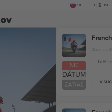
SK
+1
USD
kov
French
Circuit des 
Le Mans
NIE
DÁTUM
V SÚČ
ZATIAĽ