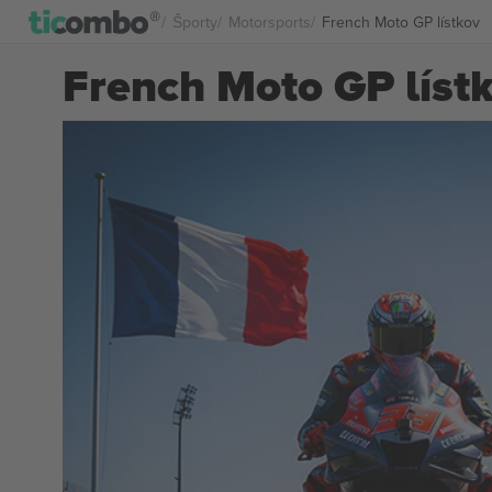
Športy
Motorsports
French Moto GP lístkov
French Moto GP líst