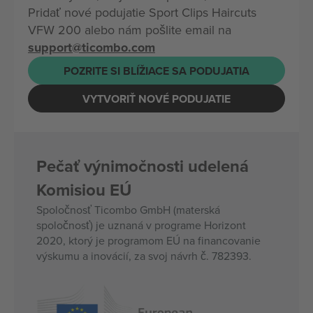
Pridať nové podujatie Sport Clips Haircuts
VFW 200 alebo nám pošlite email na
support@ticombo.com
POZRITE SI BLÍŽIACE SA PODUJATIA
VYTVORIŤ NOVÉ PODUJATIE
Pečať výnimočnosti udelená
Komisiou EÚ
Spoločnosť Ticombo GmbH (materská
spoločnosť) je uznaná v programe Horizont
2020, ktorý je programom EÚ na financovanie
výskumu a inovácií, za svoj návrh č. 782393.