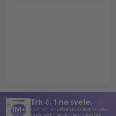
Trh č. 1 na svete.
ĎAKUJEME!
Ticombo® je v súčasnosti najsledovanejšou
zo všetkých platforiem na resell a ďalší