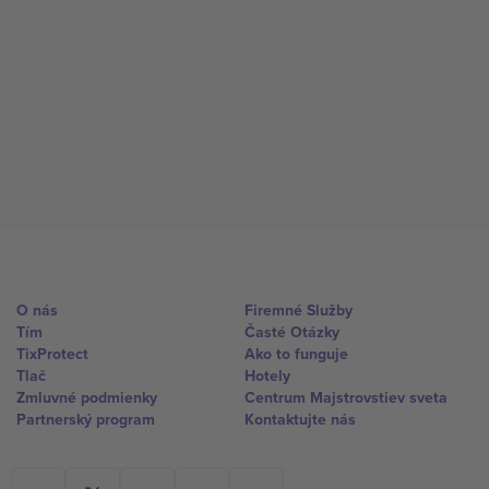
O nás
Firemné Služby
Tím
Časté Otázky
TixProtect
Ako to funguje
Tlač
Hotely
Zmluvné podmienky
Centrum Majstrovstiev sveta
Partnerský program
Kontaktujte nás