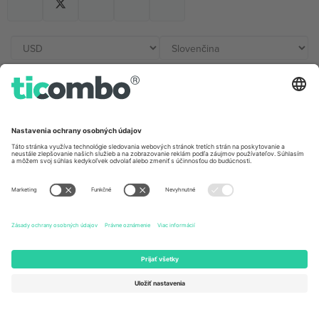
Kancelárie Ticombo
Germany
United Kingdom
Unter den Linden 24, 10117
167 City Road, London, Greater
Berlin, Germany
London, EC1V 1AW, United
Kingdom
United States
Switzerland
131 Continental Dr, Suite 305,
Dorfstrasse 52a, 6390
Newark, Delaware 19713, United
Engelberg, Switzerland
States
Bulgaria
United Arab Emirates
Regus Sofia City West, bul
UAE Dubai Silicon Oasis, DDP