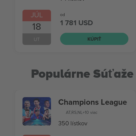
JÚL
od
1 781 USD
18
KÚPIŤ
UT
Populárne Súťaže
Champions League
AT
,
RS
,
NL
+10 viac
350 lístkov