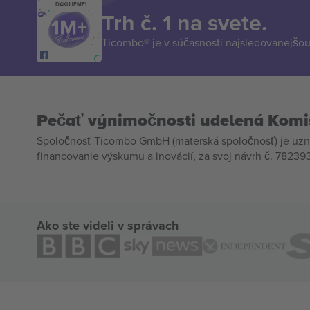
ĎAKUJEME!
Trh č. 1 na svete.
Ticombo® je v súčasnosti najsledovanejšou 
Pečať výnimočnosti udelená Komi
Spoločnosť Ticombo GmbH (materská spoločnosť) je uzn
financovanie výskumu a inovácií, za svoj návrh č. 782393
Ako ste videli v správach