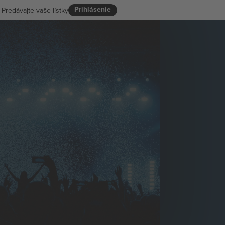
Prihlásenie
Predávajte vaše lístky