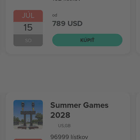
JÚL
od
789 USD
15
KÚPIŤ
SO
Summer Games
2028
US
,
GB
96999 lístkov