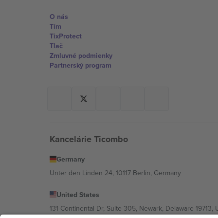
O nás
Tím
TixProtect
Tlač
Zmluvné podmienky
Partnerský program
Kancelárie Ticombo
Germany
Unter den Linden 24, 10117 Berlin, Germany
United States
131 Continental Dr, Suite 305, Newark, Delaware 19713, 