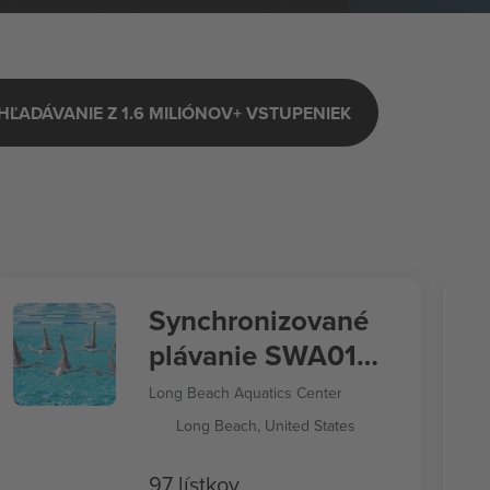
HĽADÁVANIE Z 1.6 MILIÓNOV+ VSTUPENIEK
Synchronizované
plávanie SWA01
Letné hry 2028
Long Beach Aquatics Center
Long Beach, United States
97 lístkov