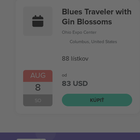
Blues Traveler with
Gin Blossoms
Ohio Expo Center
Columbus, United States
88 lístkov
AUG
od
83 USD
8
KÚPIŤ
SO