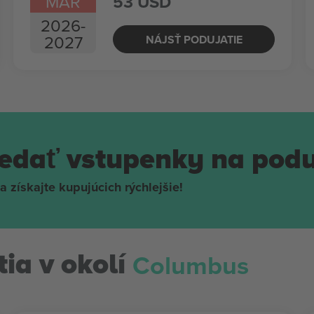
MAR
53 USD
2026
-
2027
NÁJSŤ PODUJATIE
redať vstupenky na podu
a získajte kupujúcich rýchlejšie!
Columbus
ia v okolí