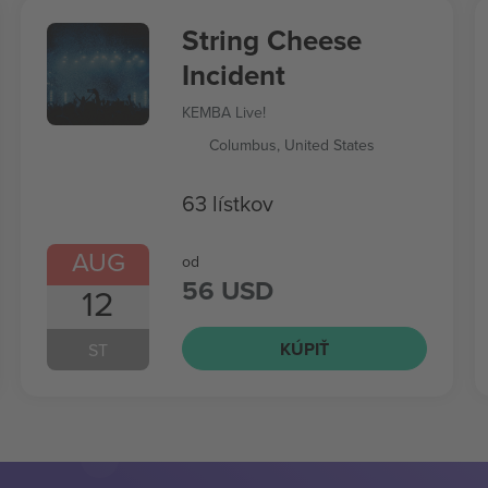
String Cheese
Incident
KEMBA Live!
Columbus, United States
63 lístkov
AUG
od
56 USD
12
KÚPIŤ
ST