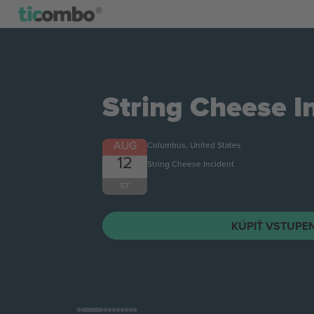
String Cheese I
AUG
Columbus, United States
12
String Cheese Incident
ST
KÚPIŤ VSTUPE