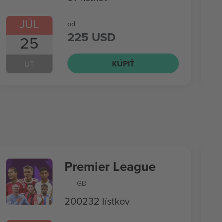
JÚL
od
225 USD
25
KÚPIŤ
UT
Premier League
GB
200232 lístkov