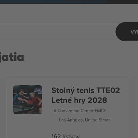
VY
atia
Stolný tenis TTE02
Letné hry 2028
LA Convention Center Hall 3
Los Angeles, United States
162 lístkov