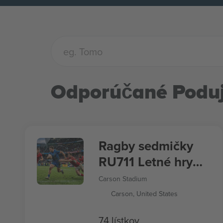
Odporúčané Poduj
Ragby sedmičky
RU711 Letné hry
2028
Carson Stadium
Carson, United States
74 lístkov