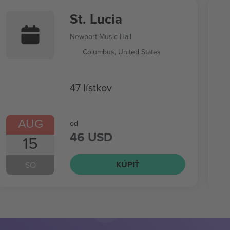
St. Lucia
Newport Music Hall
Columbus, United States
47 lístkov
AUG
od
46 USD
15
KÚPIŤ
SO