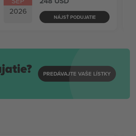
SEP
248 USD
2026
NÁJSŤ PODUJATIE
jatie?
PREDÁVAJTE VAŠE LÍSTKY