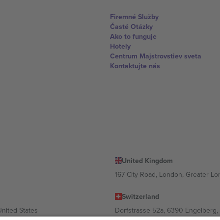
Firemné Služby
Časté Otázky
Ako to funguje
Hotely
Centrum Majstrovstiev sveta
Kontaktujte nás
United Kingdom
167 City Road, London, Greater L
Switzerland
United States
Dorfstrasse 52a, 6390 Engelberg, 