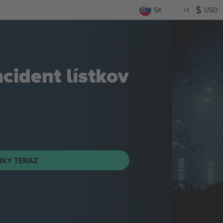
SK
+1
USD
ncident
lístkov
NKY TERAZ