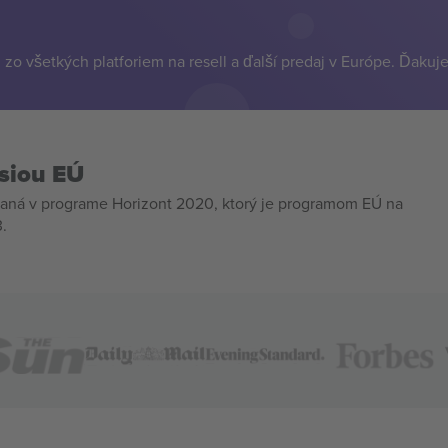
zo všetkých platforiem na resell a ďalší predaj v Európe. Ďakuj
siou EÚ
aná v programe Horizont 2020, ktorý je programom EÚ na
.