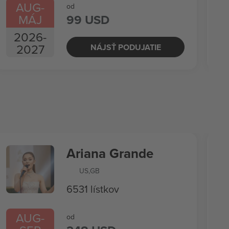
AUG
-
od
MÁJ
99 USD
2026
-
2027
NÁJSŤ PODUJATIE
Ariana Grande
US
,
GB
6531 lístkov
AUG
-
od