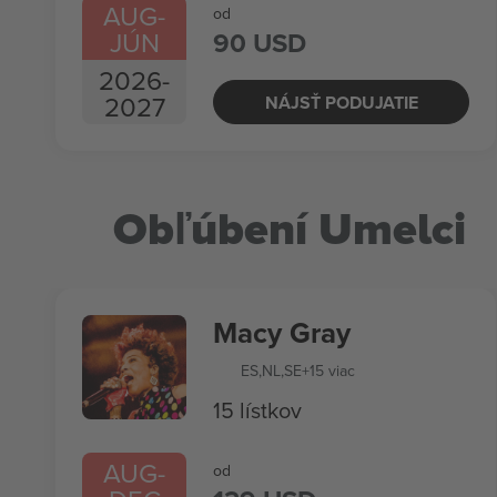
AUG
-
od
JÚN
90 USD
2026
-
2027
NÁJSŤ PODUJATIE
Obľúbení Umelci
Macy Gray
ES
,
NL
,
SE
+15 viac
15 lístkov
AUG
-
od