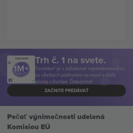
Trh č. 1 na svete.
ĎAKUJEME!
Ticombo® je v súčasnosti najsledovanejšou
zo všetkých platforiem na resell a ďalší
predaj v Európe. Ďakujeme!
ZAČNITE PREDÁVAŤ
Pečať výnimočnosti udelená
Komisiou EÚ