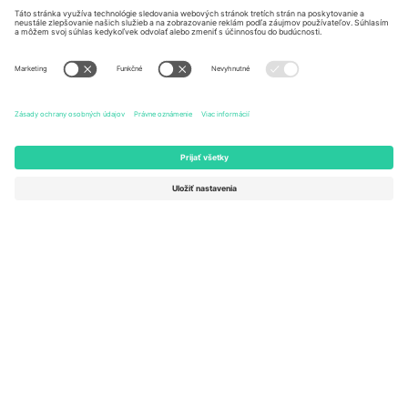
Kingdom
United States
Switzerland
131 Continental Dr, Suite 305,
Dorfstrasse 52a, 6390
Newark, Delaware 19713, United
Engelberg, Switzerland
States
Bulgaria
United Arab Emirates
Regus Sofia City West, bul
UAE Dubai Silicon Oasis, DDP
Totleben 53-55, 1606 Sofia,
Building A1, Office 302, Dubai,
Bulgaria
United Arab Emirates
Mexico
Av Chapultepec 360, Roma
Norte, Cuauhtémoc, 06700
Ciudad de México, CDMX,
Mexico
Právna subjektivita poskytovateľa platformy sa môže líšiť v závislosti
od lokality, podujatia a/alebo domény. Podrobnosti nájdete na
stránke konkrétneho podujatia, na stránke Imprint a v