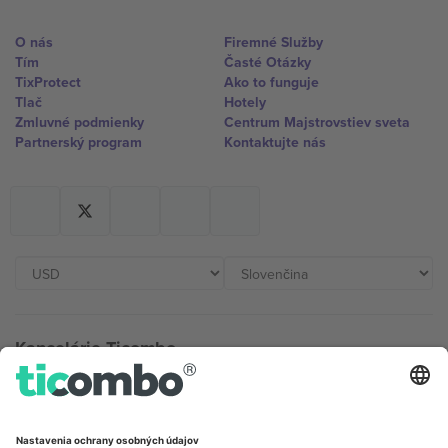
O nás
Firemné Služby
Tím
Časté Otázky
TixProtect
Ako to funguje
Tlač
Hotely
Zmluvné podmienky
Centrum Majstrovstiev sveta
Partnerský program
Kontaktujte nás
Kancelárie Ticombo
Germany
United Kingdom
Unter den Linden 24, 10117
167 City Road, London, Greater
Berlin, Germany
London, EC1V 1AW, United