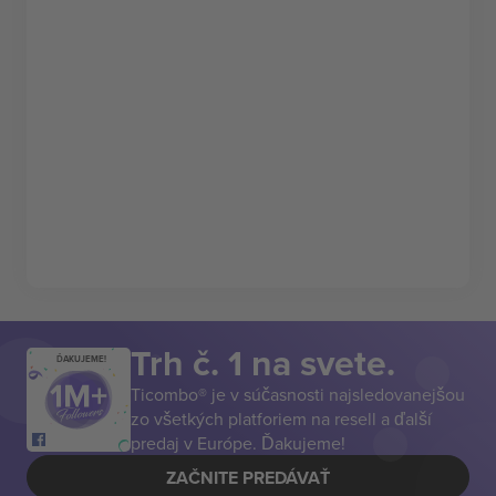
Trh č. 1 na svete.
ĎAKUJEME!
Ticombo® je v súčasnosti najsledovanejšou
zo všetkých platforiem na resell a ďalší
predaj v Európe. Ďakujeme!
ZAČNITE PREDÁVAŤ