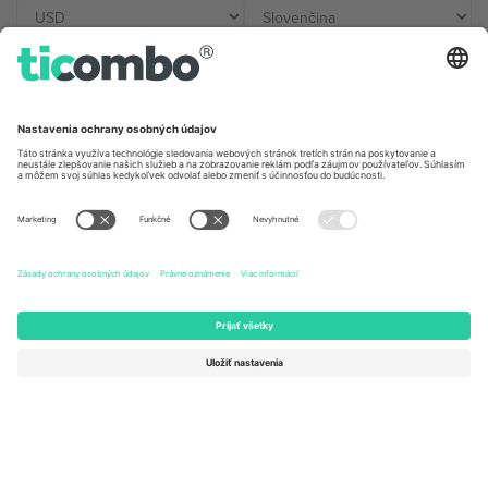
Kancelárie Ticombo
Germany
United Kingdom
Unter den Linden 24, 10117
167 City Road, London, Greater
Berlin, Germany
London, EC1V 1AW, United
Kingdom
United States
Switzerland
131 Continental Dr, Suite 305,
Dorfstrasse 52a, 6390
Newark, Delaware 19713, United
Engelberg, Switzerland
States
Bulgaria
United Arab Emirates
Regus Sofia City West, bul
UAE Dubai Silicon Oasis, DDP
Totleben 53-55, 1606 Sofia,
Building A1, Office 302, Dubai,
Bulgaria
United Arab Emirates