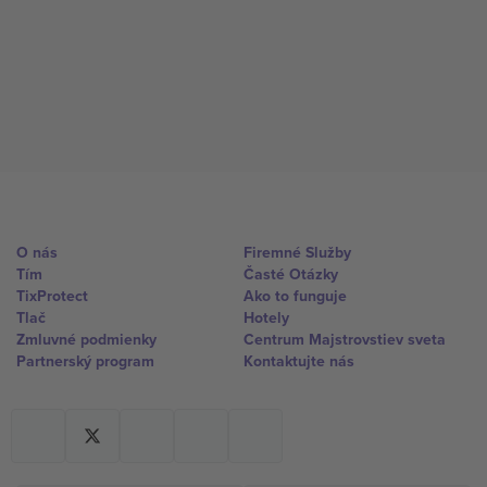
O nás
Firemné Služby
Tím
Časté Otázky
TixProtect
Ako to funguje
Tlač
Hotely
Zmluvné podmienky
Centrum Majstrovstiev sveta
Partnerský program
Kontaktujte nás