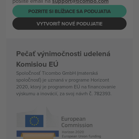
pošlite email na
support@ticombo.com
POZRITE SI BLÍŽIACE SA PODUJATIA
VYTVORIŤ NOVÉ PODUJATIE
Pečať výnimočnosti udelená
Komisiou EÚ
Spoločnosť Ticombo GmbH (materská
spoločnosť) je uznaná v programe Horizont
2020, ktorý je programom EÚ na financovanie
výskumu a inovácií, za svoj návrh č. 782393.