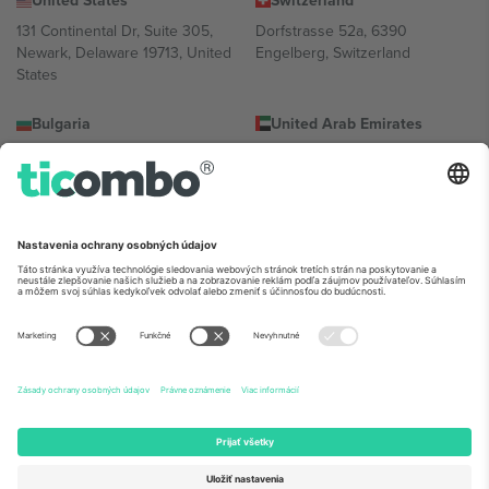
United States
Switzerland
131 Continental Dr, Suite 305,
Dorfstrasse 52a, 6390
Newark, Delaware 19713, United
Engelberg, Switzerland
States
Bulgaria
United Arab Emirates
Regus Sofia City West, bul
UAE Dubai Silicon Oasis, DDP
Totleben 53-55, 1606 Sofia,
Building A1, Office 302, Dubai,
Bulgaria
United Arab Emirates
Mexico
Av Chapultepec 360, Roma
Norte, Cuauhtémoc, 06700
Ciudad de México, CDMX,
Mexico
Právna subjektivita poskytovateľa platformy sa môže líšiť v závislosti
od lokality, podujatia a/alebo domény. Podrobnosti nájdete na
stránke konkrétneho podujatia, na stránke Imprint a v
podmienkach.,
Tlač
a
Podmienky.
© 2026 Ticombo. Všetky práva
vyhradené.