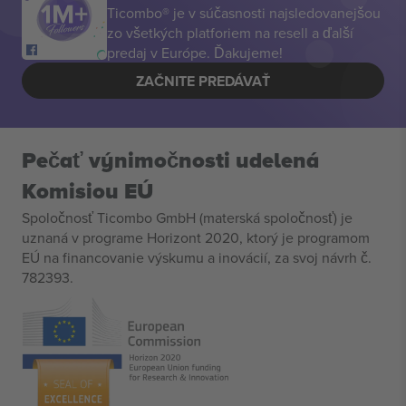
Ticombo® je v súčasnosti najsledovanejšou
zo všetkých platforiem na resell a ďalší
predaj v Európe. Ďakujeme!
ZAČNITE PREDÁVAŤ
Pečať výnimočnosti udelená
Komisiou EÚ
Spoločnosť Ticombo GmbH (materská spoločnosť) je
uznaná v programe Horizont 2020, ktorý je programom
EÚ na financovanie výskumu a inovácií, za svoj návrh č.
782393.