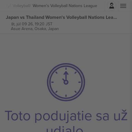
Prihlásenie
porty
Volleyball
Women's Volleyball Nations League
Japan vs Thailand Women's Volleyball Nations League lístkov
št, júl 09 26, 19:20 JST
Asue Arena,
Osaka, Japan
Toto podujatie sa už
udialo.