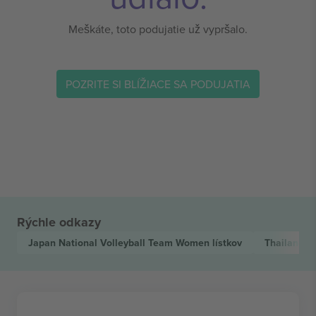
Meškáte, toto podujatie už vypršalo.
POZRITE SI BLÍŽIACE SA PODUJATIA
Rýchle odkazy
Japan National Volleyball Team Women
lístkov
Thailand N