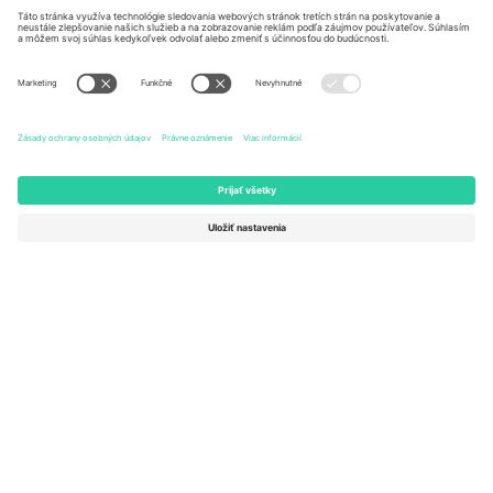
Kingdom
United States
Switzerland
131 Continental Dr, Suite 305,
Dorfstrasse 52a, 6390
Newark, Delaware 19713, United
Engelberg, Switzerland
States
Bulgaria
United Arab Emirates
Regus Sofia City West, bul
UAE Dubai Silicon Oasis, DDP
Totleben 53-55, 1606 Sofia,
Building A1, Office 302, Dubai,
Bulgaria
United Arab Emirates
Mexico
Av Chapultepec 360, Roma
Norte, Cuauhtémoc, 06700
Ciudad de México, CDMX,
Mexico
Právna subjektivita poskytovateľa platformy sa môže líšiť v závislosti
od lokality, podujatia a/alebo domény. Podrobnosti nájdete na
stránke konkrétneho podujatia, na stránke Imprint a v