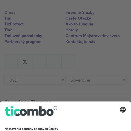
O nás
Firemné Služby
Tím
Časté Otázky
TixProtect
Ako to funguje
Tlač
Hotely
Zmluvné podmienky
Centrum Majstrovstiev sveta
Partnerský program
Kontaktujte nás
Kancelárie Ticombo
Germany
United Kingdom
Unter den Linden 24, 10117
167 City Road, London, Greater
Berlin, Germany
London, EC1V 1AW, United