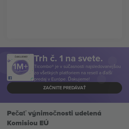
Trh č. 1 na svete.
ĎAKUJEME!
Ticombo® je v súčasnosti najsledovanejšou
zo všetkých platforiem na resell a ďalší
predaj v Európe. Ďakujeme!
ZAČNITE PREDÁVAŤ
Pečať výnimočnosti udelená
Komisiou EÚ