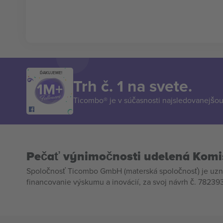
ĎAKUJEME!
Trh č. 1 na svete.
Ticombo® je v súčasnosti najsledovanejšou 
Pečať výnimočnosti udelená Komi
Spoločnosť Ticombo GmbH (materská spoločnosť) je uzn
financovanie výskumu a inovácií, za svoj návrh č. 782393