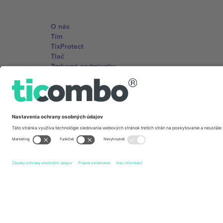
O nás
Tím
TixProtect
Tlač
Zmluvné podmienky
Partnerský program
Kancelárie Ticombo
Germany
Unter den Linden 24, 10117 Berlin, Germany
United States
131 Continental Dr, Suite 305, Newark, Delaware 19713, 