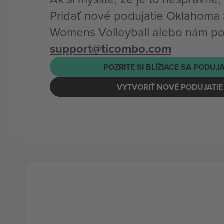
Pridať nové podujatie Oklahoma
Womens Volleyball alebo nám poš
support@ticombo.com
POZRITE SI BLÍŽIACE SA PODUJ
VYTVORIŤ NOVÉ PODUJATIE