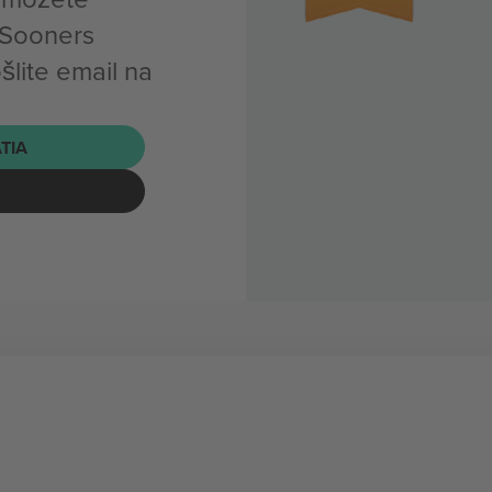
 Sooners
lite email na
ATIA