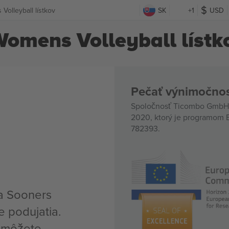
olleyball lístkov
SK
+1
USD
omens Volleyball lístk
Pečať výnimočnos
Spoločnosť Ticombo GmbH (
2020, ktorý je programom E
782393.
a Sooners
e podujatia.
, môžete