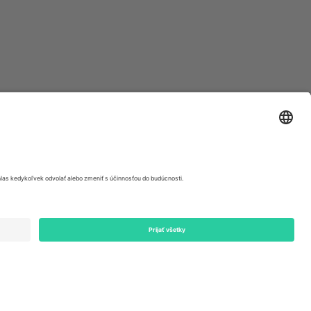
ondon, EC1V 1AW, United Kingdom
Switzerland