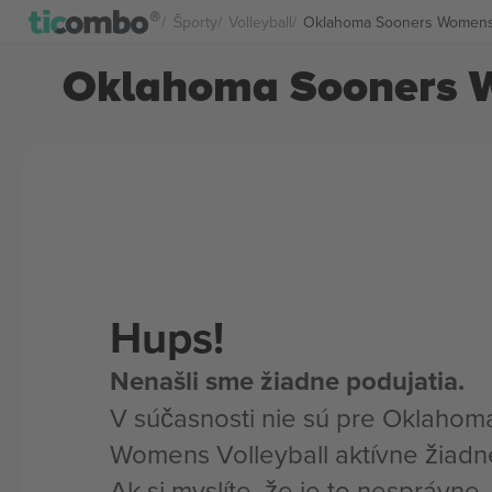
Športy
Volleyball
Oklahoma Sooners Womens V
Oklahoma Sooners W
Hups!
Nenašli sme žiadne podujatia.
V súčasnosti nie sú pre Oklahom
Womens Volleyball aktívne žiadn
Ak si myslíte, že je to nesprávne