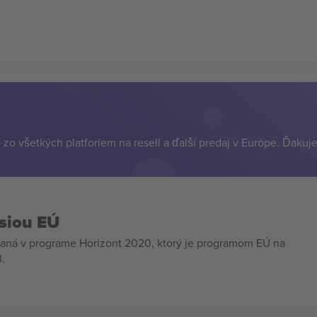
zo všetkých platforiem na resell a ďalší predaj v Európe. Ďakuj
siou EÚ
aná v programe Horizont 2020, ktorý je programom EÚ na
.