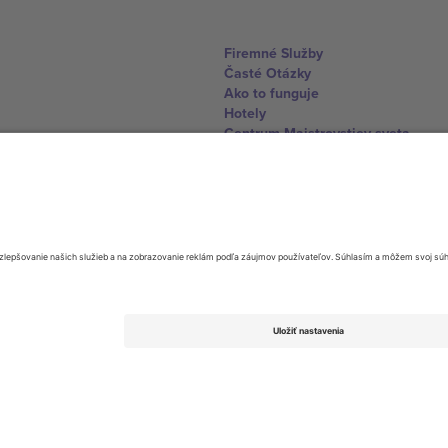
Firemné Služby
Časté Otázky
Ako to funguje
Hotely
Centrum Majstrovstiev sveta
Kontaktujte nás
United Kingdom
167 City Road, London, Greater L
Switzerland
United States
Dorfstrasse 52a, 6390 Engelberg, 