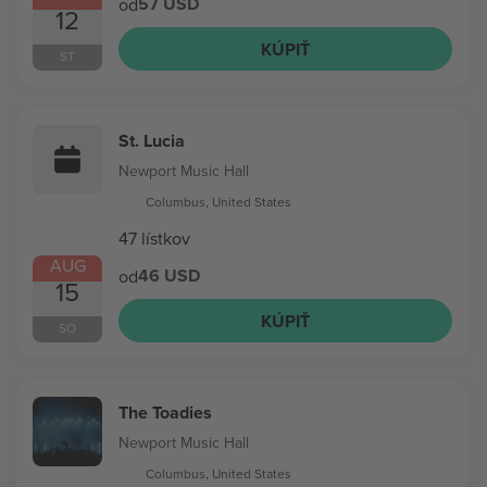
57 USD
od
12
KÚPIŤ
ST
St. Lucia
Newport Music Hall
Columbus, United States
47 lístkov
AUG
46 USD
od
15
KÚPIŤ
SO
The Toadies
Newport Music Hall
Columbus, United States