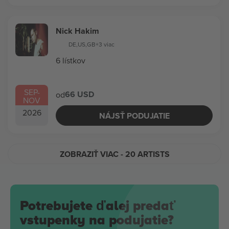
Nick Hakim
DE
,
US
,
GB
+3 viac
6 lístkov
SEP
-
66 USD
od
NOV
2026
NÁJSŤ PODUJATIE
ZOBRAZIŤ VIAC
- 20 ARTISTS
Potrebujete ďalej predať
vstupenky na podujatie?