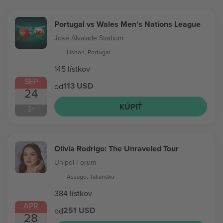
Portugal vs Wales Men's Nations League
José Alvalade Stadium
Lisbon, Portugal
145 lístkov
SEP
113 USD
od
24
KÚPIŤ
ŠT
Olivia Rodrigo: The Unraveled Tour
Unipol Forum
Assago, Taliansko
384 lístkov
APR
251 USD
od
28