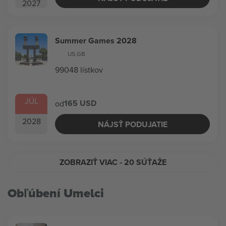
2027
Summer Games 2028
US
,
GB
99048 lístkov
JÚL
165 USD
od
2028
NÁJSŤ PODUJATIE
ZOBRAZIŤ VIAC
- 20 SÚŤAŽE
Obľúbení Umelci