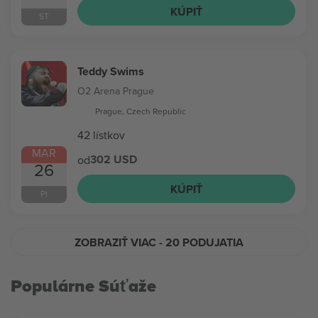
KÚPIŤ
ST
Teddy Swims
O2 Arena Prague
Prague, Czech Republic
42 lístkov
MAR
302 USD
od
26
KÚPIŤ
PI
ZOBRAZIŤ VIAC
- 20 PODUJATIA
Populárne Súťaže