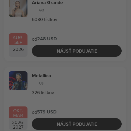
Ariana Grande
GB
6080 lístkov
AUG
-
248 USD
od
SEP
2026
NÁJSŤ PODUJATIE
Metallica
US
326 lístkov
OKT
-
579 USD
od
MAR
2026
-
NÁJSŤ PODUJATIE
2027