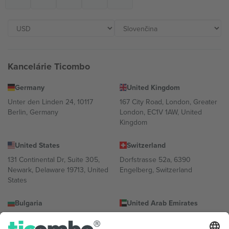
Kancelárie Ticombo
Germany
United Kingdom
Unter den Linden 24, 10117
167 City Road, London, Greater
Berlin, Germany
London, EC1V 1AW, United
Kingdom
United States
Switzerland
131 Continental Dr, Suite 305,
Dorfstrasse 52a, 6390
Newark, Delaware 19713, United
Engelberg, Switzerland
States
Bulgaria
United Arab Emirates
Regus Sofia City West, bul
UAE Dubai Silicon Oasis, DDP
Totleben 53-55, 1606 Sofia,
Building A1, Office 302, Dubai,