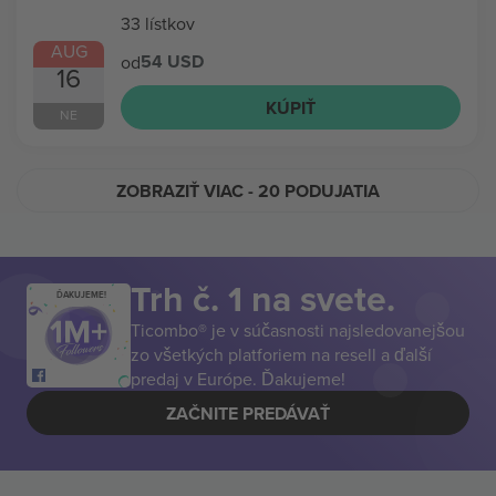
33 lístkov
AUG
54 USD
od
16
KÚPIŤ
NE
ZOBRAZIŤ VIAC
- 20 PODUJATIA
Trh č. 1 na svete.
ĎAKUJEME!
Ticombo® je v súčasnosti najsledovanejšou
zo všetkých platforiem na resell a ďalší
predaj v Európe. Ďakujeme!
ZAČNITE PREDÁVAŤ