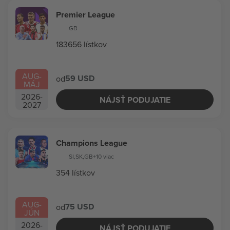
Premier League
GB
183656 lístkov
AUG
-
59 USD
od
MÁJ
2026
-
NÁJSŤ PODUJATIE
2027
Champions League
SI
,
SK
,
GB
+10 viac
354 lístkov
AUG
-
75 USD
od
JÚN
2026
-
NÁJSŤ PODUJATIE