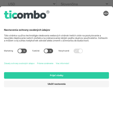
Kancelárie Ticombo
Germany
United Kingdom
Unter den Linden 24, 10117
167 City Road, London, Greater
Berlin, Germany
London, EC1V 1AW, United
Kingdom
United States
Switzerland
131 Continental Dr, Suite 305,
Dorfstrasse 52a, 6390
Newark, Delaware 19713, United
Engelberg, Switzerland
States
Bulgaria
United Arab Emirates
Regus Sofia City West, bul
UAE Dubai Silicon Oasis, DDP
Totleben 53-55, 1606 Sofia,
Building A1, Office 302, Dubai,
Bulgaria
United Arab Emirates