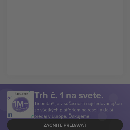
Trh č. 1 na svete.
ĎAKUJEME!
Ticombo® je v súčasnosti najsledovanejšou
zo všetkých platforiem na resell a ďalší
predaj v Európe. Ďakujeme!
ZAČNITE PREDÁVAŤ