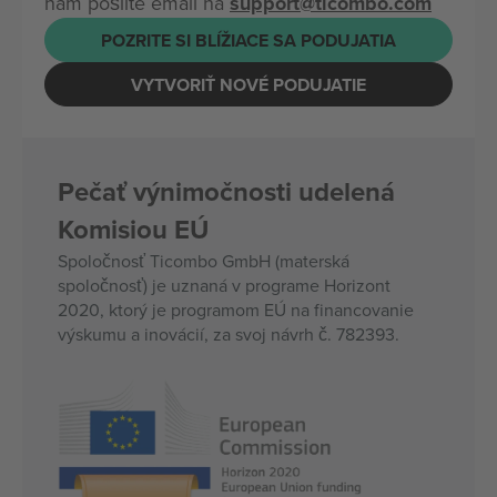
nám pošlite email na
support@ticombo.com
POZRITE SI BLÍŽIACE SA PODUJATIA
VYTVORIŤ NOVÉ PODUJATIE
Pečať výnimočnosti udelená
Komisiou EÚ
Spoločnosť Ticombo GmbH (materská
spoločnosť) je uznaná v programe Horizont
2020, ktorý je programom EÚ na financovanie
výskumu a inovácií, za svoj návrh č. 782393.