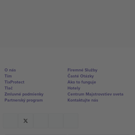
O nás
Firemné Služby
Tím
Časté Otázky
TixProtect
Ako to funguje
Tlač
Hotely
Zmluvné podmienky
Centrum Majstrovstiev sveta
Partnerský program
Kontaktujte nás