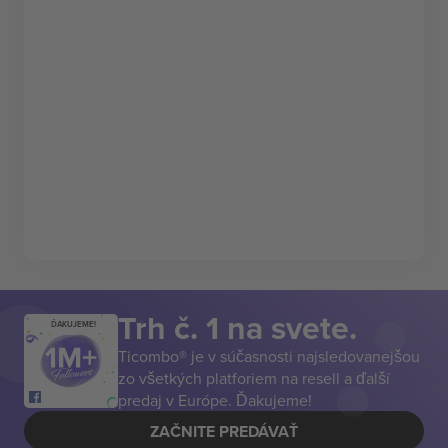
Trh č. 1 na svete.
ĎAKUJEME!
Ticombo® je v súčasnosti najsledovanejšou
zo všetkých platforiem na resell a ďalší
predaj v Európe. Ďakujeme!
ZAČNITE PREDÁVAŤ