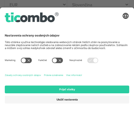
Kancelárie Ticombo
Germany
United Kingdom
Unter den Linden 24, 10117
167 City Road, London, Greater
Berlin, Germany
London, EC1V 1AW, United
Kingdom
United States
Switzerland
131 Continental Dr, Suite 305,
Dorfstrasse 52a, 6390
Newark, Delaware 19713, United
Engelberg, Switzerland
States
Bulgaria
United Arab Emirates
Regus Sofia City West, bul
UAE Dubai Silicon Oasis, DDP
Totleben 53-55, 1606 Sofia,
Building A1, Office 302, Dubai,
Bulgaria
United Arab Emirates