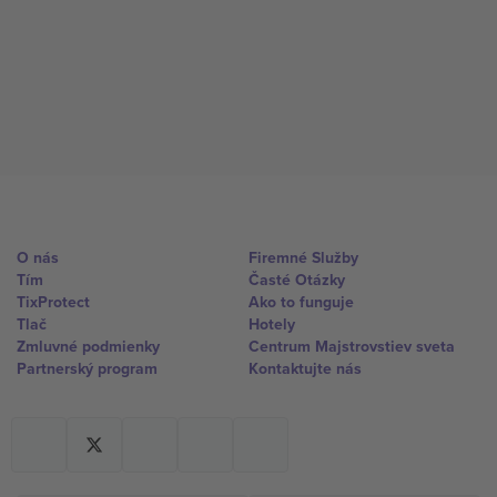
O nás
Firemné Služby
Tím
Časté Otázky
TixProtect
Ako to funguje
Tlač
Hotely
Zmluvné podmienky
Centrum Majstrovstiev sveta
Partnerský program
Kontaktujte nás