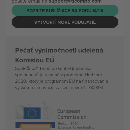
pošlite email na
support@ticombo.com
POZRITE SI BLÍŽIACE SA PODUJATIA
VYTVORIŤ NOVÉ PODUJATIE
Pečať výnimočnosti udelená
Komisiou EÚ
Spoločnosť Ticombo GmbH (materská
spoločnosť) je uznaná v programe Horizont
2020, ktorý je programom EÚ na financovanie
výskumu a inovácií, za svoj návrh č. 782393.