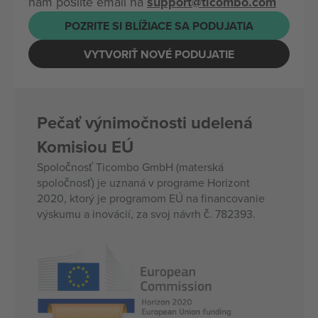
nám pošlite email na
support@ticombo.com
POZRITE SI BLÍŽIACE SA PODUJATIA
VYTVORIŤ NOVÉ PODUJATIE
Pečať výnimočnosti udelená
Komisiou EÚ
Spoločnosť Ticombo GmbH (materská
spoločnosť) je uznaná v programe Horizont
2020, ktorý je programom EÚ na financovanie
výskumu a inovácií, za svoj návrh č. 782393.