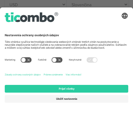
Kancelárie Ticombo
Germany
United Kingdom
Unter den Linden 24, 10117
167 City Road, London, Greater
Berlin, Germany
London, EC1V 1AW, United
Kingdom
United States
Switzerland
131 Continental Dr, Suite 305,
Dorfstrasse 52a, 6390
Newark, Delaware 19713, United
Engelberg, Switzerland
States
Bulgaria
United Arab Emirates
Regus Sofia City West, bul
UAE Dubai Silicon Oasis, DDP
Totleben 53-55, 1606 Sofia,
Building A1, Office 302, Dubai,
Bulgaria
United Arab Emirates