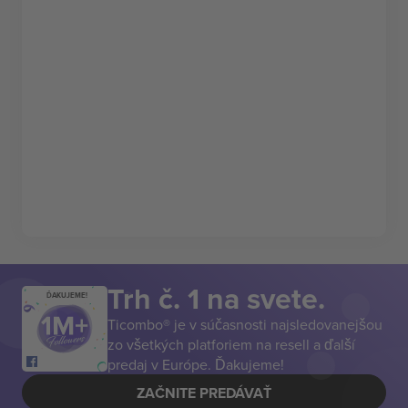
Trh č. 1 na svete.
ĎAKUJEME!
Ticombo® je v súčasnosti najsledovanejšou
zo všetkých platforiem na resell a ďalší
predaj v Európe. Ďakujeme!
ZAČNITE PREDÁVAŤ