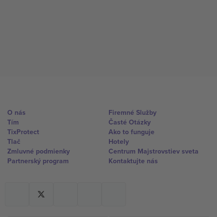
O nás
Firemné Služby
Tím
Časté Otázky
TixProtect
Ako to funguje
Tlač
Hotely
Zmluvné podmienky
Centrum Majstrovstiev sveta
Partnerský program
Kontaktujte nás