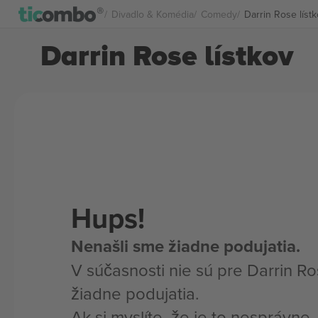
Divadlo & Komédia
Comedy
Darrin Rose líst
Darrin Rose lístkov
Hups!
Nenašli sme žiadne podujatia.
V súčasnosti nie sú pre Darrin Ro
žiadne podujatia.
Ak si myslíte, že je to nesprávne