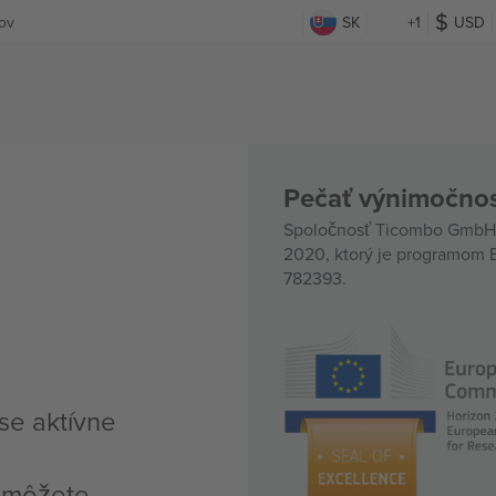
kov
SK
+1
USD
Pečať výnimočnos
Spoločnosť Ticombo GmbH (
2020, ktorý je programom E
782393.
se aktívne
, môžete