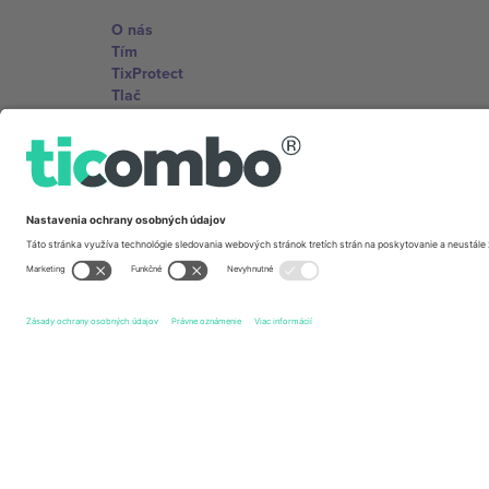
O nás
Tím
TixProtect
Tlač
Zmluvné podmienky
Partnerský program
Kancelárie Ticombo
Germany
Unter den Linden 24, 10117 Berlin, Germany
United States
131 Continental Dr, Suite 305, Newark, Delaware 19713, 