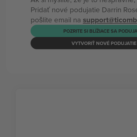
Pridať nové podujatie Darrin Ro
pošlite email na
support@ticom
POZRITE SI BLÍŽIACE SA PODUJ
VYTVORIŤ NOVÉ PODUJATIE