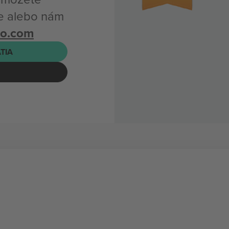
se alebo nám
bo.com
ATIA