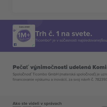
ĎAKUJEME!
Trh č. 1 na svete.
Ticombo® je v súčasnosti najsledovanejšou 
Pečať výnimočnosti udelená Komi
Spoločnosť Ticombo GmbH (materská spoločnosť) je uzn
financovanie výskumu a inovácií, za svoj návrh č. 782393
Ako ste videli v správach