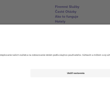
Firemné Služby
Časté Otázky
Ako to funguje
Hotely
Centrum Majstrovstiev sveta
Kontaktujte nás
United Kingdom
167 City Road, London, Greater L
Switzerland
United States
Dorfstrasse 52a, 6390 Engelberg, 