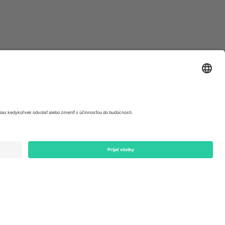
ondon, EC1V 1AW, United Kingdom
Switzerland