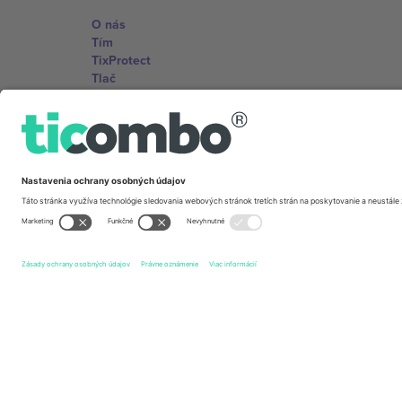
O nás
Tím
TixProtect
Tlač
Zmluvné podmienky
Partnerský program
Kancelárie Ticombo
Germany
Unter den Linden 24, 10117 Berlin, Germany
United States
131 Continental Dr, Suite 305, Newark, Delaware 19713, 