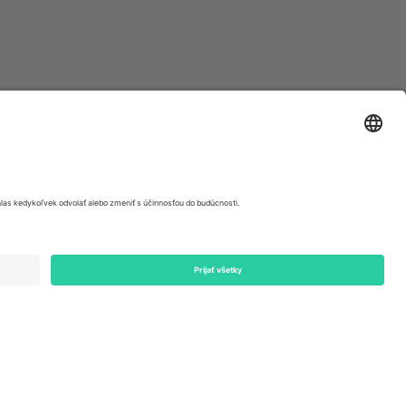
ondon, EC1V 1AW, United Kingdom
Switzerland