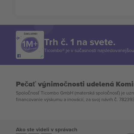
ĎAKUJEME!
Trh č. 1 na svete.
Ticombo® je v súčasnosti najsledovanejšou 
Pečať výnimočnosti udelená Komi
Spoločnosť Ticombo GmbH (materská spoločnosť) je uzn
financovanie výskumu a inovácií, za svoj návrh č. 782393
Ako ste videli v správach