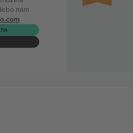
 alebo nám
bo.com
ATIA