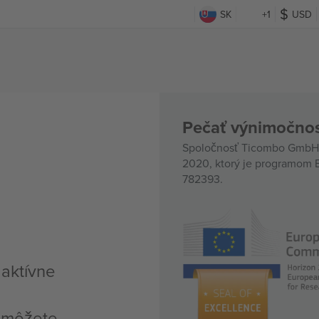
SK
+1
USD
Pečať výnimočnos
Spoločnosť Ticombo GmbH (
2020, ktorý je programom E
782393.
 aktívne
, môžete