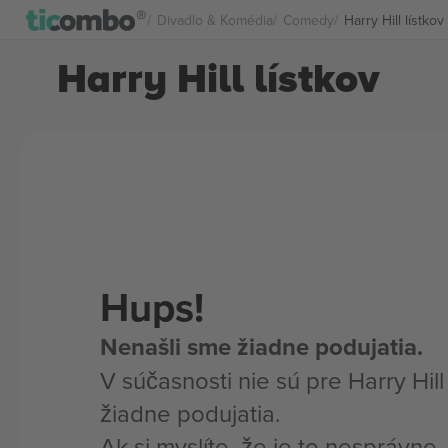
Divadlo & Komédia
Comedy
Harry Hill lístkov
Harry Hill lístkov
Hups!
Nenašli sme žiadne podujatia.
V súčasnosti nie sú pre Harry Hill
žiadne podujatia.
Ak si myslíte, že je to nesprávne