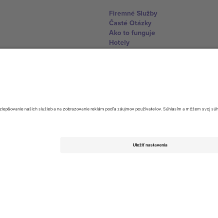
Firemné Služby
Časté Otázky
Ako to funguje
Hotely
Centrum Majstrovstiev sveta
Kontaktujte nás
United Kingdom
167 City Road, London, Greater L
Switzerland
United States
Dorfstrasse 52a, 6390 Engelberg, 