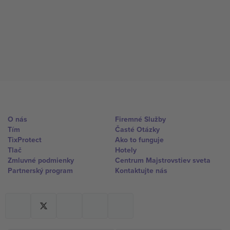
O nás
Firemné Služby
Tím
Časté Otázky
TixProtect
Ako to funguje
Tlač
Hotely
Zmluvné podmienky
Centrum Majstrovstiev sveta
Partnerský program
Kontaktujte nás