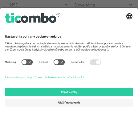
Kancelárie Ticombo
Germany
United Kingdom
Unter den Linden 24, 10117
167 City Road, London, Greater
Berlin, Germany
London, EC1V 1AW, United
Kingdom
United States
Switzerland
131 Continental Dr, Suite 305,
Dorfstrasse 52a, 6390
Newark, Delaware 19713, United
Engelberg, Switzerland
States
Bulgaria
United Arab Emirates
Regus Sofia City West, bul
UAE Dubai Silicon Oasis, DDP
Totleben 53-55, 1606 Sofia,
Building A1, Office 302, Dubai,
Bulgaria
United Arab Emirates