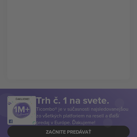
Trh č. 1 na svete.
ĎAKUJEME!
Ticombo® je v súčasnosti najsledovanejšou
zo všetkých platforiem na resell a ďalší
predaj v Európe. Ďakujeme!
ZAČNITE PREDÁVAŤ