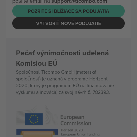
pošlite email na
support@ticombo.com
POZRITE SI BLÍŽIACE SA PODUJATIA
VYTVORIŤ NOVÉ PODUJATIE
Pečať výnimočnosti udelená
Komisiou EÚ
Spoločnosť Ticombo GmbH (materská
spoločnosť) je uznaná v programe Horizont
2020, ktorý je programom EÚ na financovanie
výskumu a inovácií, za svoj návrh č. 782393.