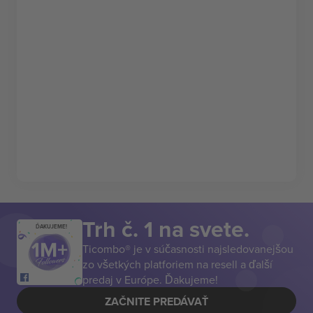
Trh č. 1 na svete.
ĎAKUJEME!
Ticombo® je v súčasnosti najsledovanejšou
zo všetkých platforiem na resell a ďalší
predaj v Európe. Ďakujeme!
ZAČNITE PREDÁVAŤ