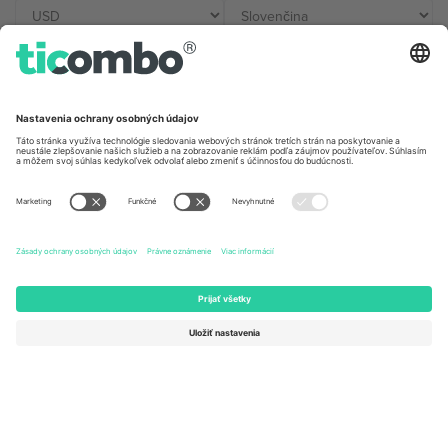
Kancelárie Ticombo
Germany
United Kingdom
Unter den Linden 24, 10117
167 City Road, London, Greater
Berlin, Germany
London, EC1V 1AW, United
Kingdom
United States
Switzerland
131 Continental Dr, Suite 305,
Dorfstrasse 52a, 6390
Newark, Delaware 19713, United
Engelberg, Switzerland
States
Bulgaria
United Arab Emirates
Regus Sofia City West, bul
UAE Dubai Silicon Oasis, DDP
Totleben 53-55, 1606 Sofia,
Building A1, Office 302, Dubai,
Bulgaria
United Arab Emirates