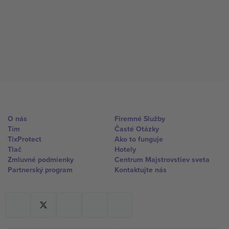
O nás
Firemné Služby
Tím
Časté Otázky
TixProtect
Ako to funguje
Tlač
Hotely
Zmluvné podmienky
Centrum Majstrovstiev sveta
Partnerský program
Kontaktujte nás