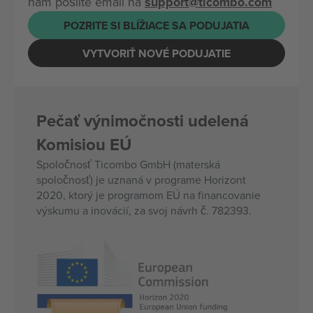
nám pošlite email na
support@ticombo.com
POZRITE SI BLÍŽIACE SA PODUJATIA
VYTVORIŤ NOVÉ PODUJATIE
Pečať výnimočnosti udelená
Komisiou EÚ
Spoločnosť Ticombo GmbH (materská
spoločnosť) je uznaná v programe Horizont
2020, ktorý je programom EÚ na financovanie
výskumu a inovácií, za svoj návrh č. 782393.