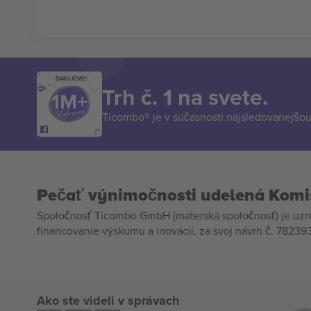
ĎAKUJEME!
Trh č. 1 na svete.
Ticombo® je v súčasnosti najsledovanejšou 
Pečať výnimočnosti udelená Komi
Spoločnosť Ticombo GmbH (materská spoločnosť) je uzn
financovanie výskumu a inovácií, za svoj návrh č. 782393
Ako ste videli v správach