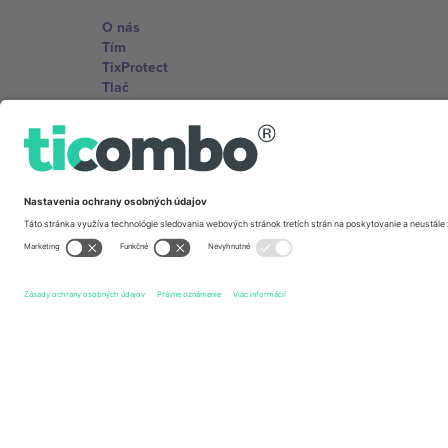
O nás
Tím
TixProtect
Tlač
Zmluvné podmienky
Partnerský program
Kancelárie Ticombo
Germany
Unter den Linden 24, 10117 Berlin, Germany
United States
131 Continental Dr, Suite 305, Newark, Delaware 19713, 