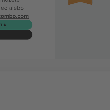
feo alebo
icombo.com
ATIA