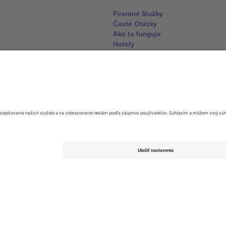
Firemné Služby
Časté Otázky
Ako to funguje
Hotely
Centrum Majstrovstiev sveta
Kontaktujte nás
United Kingdom
167 City Road, London, Greater L
Switzerland
United States
Dorfstrasse 52a, 6390 Engelberg, 