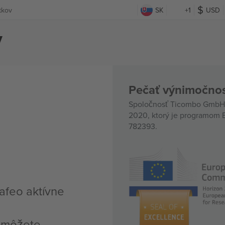
tkov
SK
+1
USD
v
Pečať výnimočnos
Spoločnosť Ticombo GmbH (
2020, ktorý je programom E
782393.
afeo aktívne
, môžete