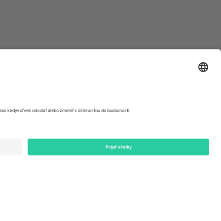
ondon, EC1V 1AW, United Kingdom
Switzerland