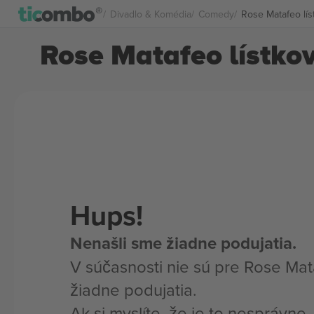
Divadlo & Komédia
Comedy
Rose Matafeo lís
Rose Matafeo lístko
Hups!
Nenašli sme žiadne podujatia.
V súčasnosti nie sú pre Rose Mat
žiadne podujatia.
Ak si myslíte, že je to nesprávne