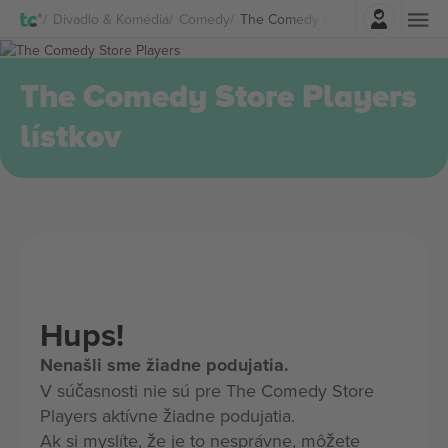
Prihlásenie
Divadlo & Komédia
Comedy
The Comedy Store Players lístkov
The Comedy Store Players
lístkov
Hups!
Nenašli sme žiadne podujatia.
V súčasnosti nie sú pre The Comedy Store
Players aktívne žiadne podujatia.
Ak si myslíte, že je to nesprávne, môžete