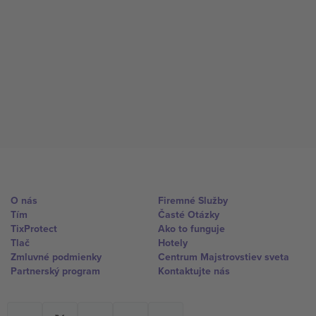
O nás
Firemné Služby
Tím
Časté Otázky
TixProtect
Ako to funguje
Tlač
Hotely
Zmluvné podmienky
Centrum Majstrovstiev sveta
Partnerský program
Kontaktujte nás