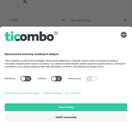
Kancelárie Ticombo
Germany
United Kingdom
Unter den Linden 24, 10117
167 City Road, London, Greater
Berlin, Germany
London, EC1V 1AW, United
Kingdom
United States
Switzerland
131 Continental Dr, Suite 305,
Dorfstrasse 52a, 6390
Newark, Delaware 19713, United
Engelberg, Switzerland
States
Bulgaria
United Arab Emirates
Regus Sofia City West, bul
UAE Dubai Silicon Oasis, DDP