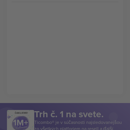
Trh č. 1 na svete.
ĎAKUJEME!
Ticombo® je v súčasnosti najsledovanejšou
zo všetkých platforiem na resell a ďalší