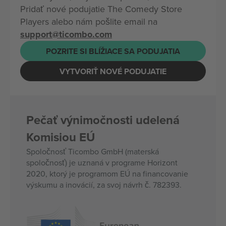
Pridať nové podujatie The Comedy Store
Players alebo nám pošlite email na
support@ticombo.com
POZRITE SI BLÍŽIACE SA PODUJATIA
VYTVORIŤ NOVÉ PODUJATIE
Pečať výnimočnosti udelená
Komisiou EÚ
Spoločnosť Ticombo GmbH (materská
spoločnosť) je uznaná v programe Horizont
2020, ktorý je programom EÚ na financovanie
výskumu a inovácií, za svoj návrh č. 782393.