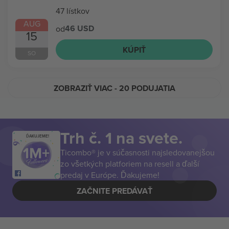
47 lístkov
AUG
46 USD
od
15
KÚPIŤ
SO
ZOBRAZIŤ VIAC
- 20 PODUJATIA
Trh č. 1 na svete.
ĎAKUJEME!
Ticombo® je v súčasnosti najsledovanejšou
zo všetkých platforiem na resell a ďalší
predaj v Európe. Ďakujeme!
ZAČNITE PREDÁVAŤ