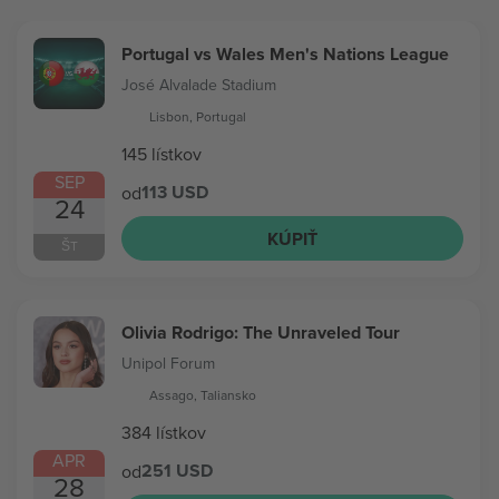
Portugal vs Wales Men's Nations League
José Alvalade Stadium
Lisbon, Portugal
145 lístkov
SEP
113 USD
od
24
KÚPIŤ
ŠT
Olivia Rodrigo: The Unraveled Tour
Unipol Forum
Assago, Taliansko
384 lístkov
APR
251 USD
od
28