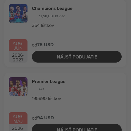
Champions League
SI
,
SK
,
GB
+10 viac
354 lístkov
AUG
-
75 USD
od
JÚN
2026
-
NÁJSŤ PODUJATIE
2027
Premier League
GB
195890 lístkov
AUG
-
94 USD
od
MÁJ
2026
-
NÁJSŤ PODUJATIE