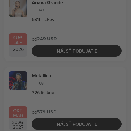
Ariana Grande
GB
6311 lístkov
AUG
-
249 USD
od
SEP
2026
NÁJSŤ PODUJATIE
Metallica
US
326 lístkov
OKT
-
579 USD
od
MAR
2026
-
NÁJSŤ PODUJATIE
2027