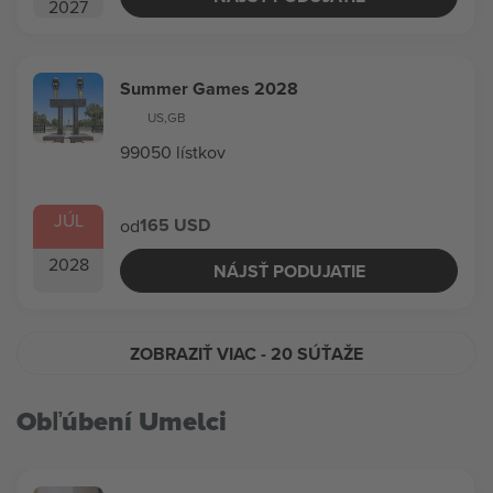
2027
Summer Games 2028
US
,
GB
99050 lístkov
JÚL
165 USD
od
2028
NÁJSŤ PODUJATIE
ZOBRAZIŤ VIAC
- 20 SÚŤAŽE
Obľúbení Umelci