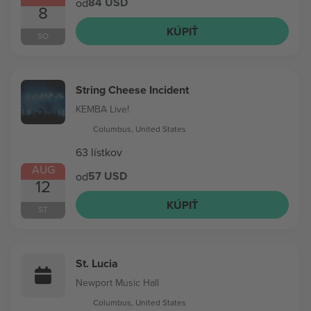
84 USD
od
8
KÚPIŤ
SO
String Cheese Incident
KEMBA Live!
Columbus, United States
63 lístkov
AUG
57 USD
od
12
KÚPIŤ
ST
St. Lucia
Newport Music Hall
Columbus, United States