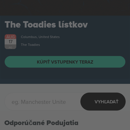
The Toadies
lístkov
AUG
Columbus, United States
17
The Toadies
PO
KÚPIŤ VSTUPENKY TERAZ
VYHĽADAŤ
Odporúčané Podujatia