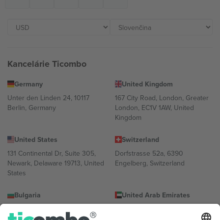
Kancelárie Ticombo
Germany
United Kingdom
Unter den Linden 24, 10117
167 City Road, London, Greater
Berlin, Germany
London, EC1V 1AW, United
Kingdom
United States
Switzerland
131 Continental Dr, Suite 305,
Dorfstrasse 52a, 6390
Newark, Delaware 19713, United
Engelberg, Switzerland
States
Bulgaria
United Arab Emirates
Regus Sofia City West, bul
UAE Dubai Silicon Oasis, DDP
Totleben 53-55, 1606 Sofia,
Building A1, Office 302, Dubai,