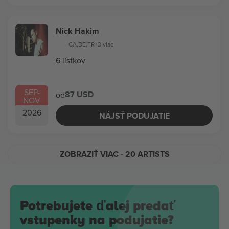
Nick Hakim
CA
,
BE
,
FR
+3 viac
6 lístkov
SEP
-
87 USD
od
NOV
2026
NÁJSŤ PODUJATIE
ZOBRAZIŤ VIAC
- 20 ARTISTS
Potrebujete ďalej predať
vstupenky na podujatie?