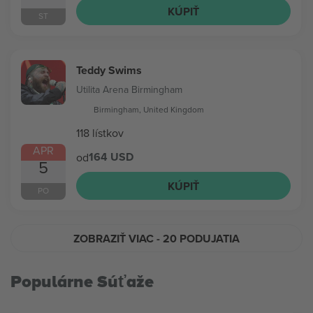
KÚPIŤ
ST
Teddy Swims
Utilita Arena Birmingham
Birmingham, United Kingdom
118 lístkov
APR
164 USD
od
5
KÚPIŤ
PO
ZOBRAZIŤ VIAC
- 20 PODUJATIA
Populárne Súťaže