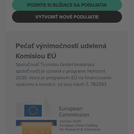
POZRITE SI BLÍŽIACE SA PODUJATIA
VYTVORIŤ NOVÉ PODUJATIE
Pečať výnimočnosti udelená
Komisiou EÚ
Spoločnosť Ticombo GmbH (materská
spoločnosť) je uznaná v programe Horizont
2020, ktorý je programom EÚ na financovanie
výskumu a inovácií, za svoj návrh č. 782393.