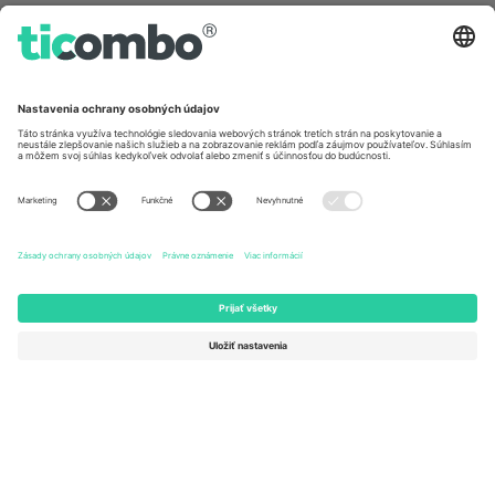
Germany
United Kingdom
Unter den Linden 24, 10117
167 City Road, London, Greater
Berlin, Germany
London, EC1V 1AW, United
Kingdom
United States
Switzerland
131 Continental Dr, Suite 305,
Dorfstrasse 52a, 6390
Newark, Delaware 19713, United
Engelberg, Switzerland
States
Bulgaria
United Arab Emirates
Regus Sofia City West, bul
UAE Dubai Silicon Oasis, DDP
Totleben 53-55, 1606 Sofia,
Building A1, Office 302, Dubai,
Bulgaria
United Arab Emirates
Mexico
Av Chapultepec 360, Roma
Norte, Cuauhtémoc, 06700
Ciudad de México, CDMX,