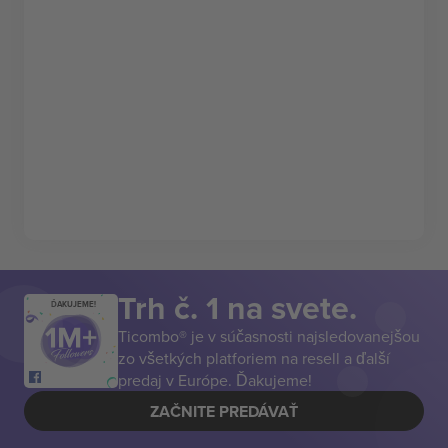
Trh č. 1 na svete.
ĎAKUJEME!
Ticombo® je v súčasnosti najsledovanejšou
zo všetkých platforiem na resell a ďalší
predaj v Európe. Ďakujeme!
ZAČNITE PREDÁVAŤ