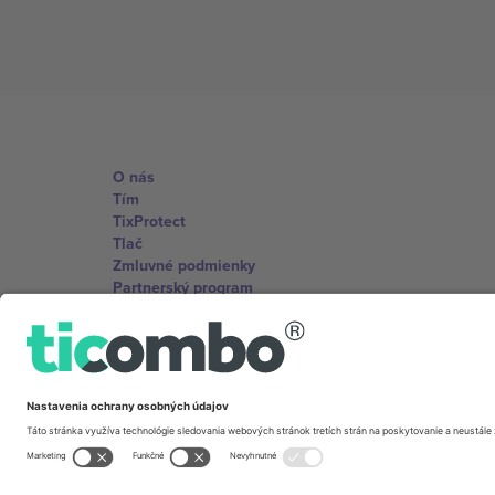
O nás
Tím
TixProtect
Tlač
Zmluvné podmienky
Partnerský program
Kancelárie Ticombo