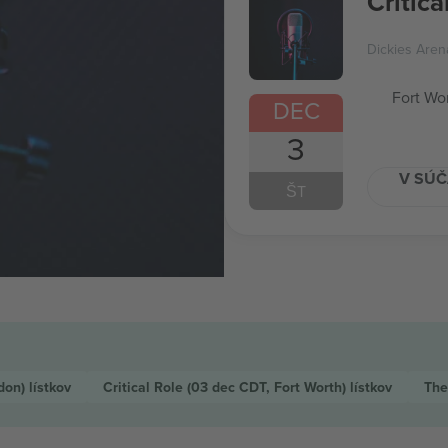
Critica
Dickies Aren
Fort Wo
DEC
3
V SÚČ
ŠT
ndon)
lístkov
Critical Role
(03 dec CDT, Fort Worth)
lístkov
The