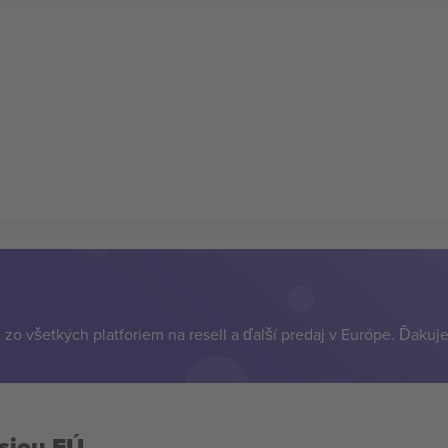
zo všetkých platforiem na resell a ďalší predaj v Európe. Ďakuj
siou EÚ