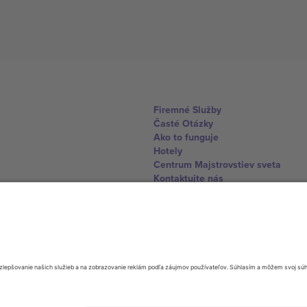
Firemné Služby
Časté Otázky
Ako to funguje
Hotely
Centrum Majstrovstiev sveta
Kontaktujte nás