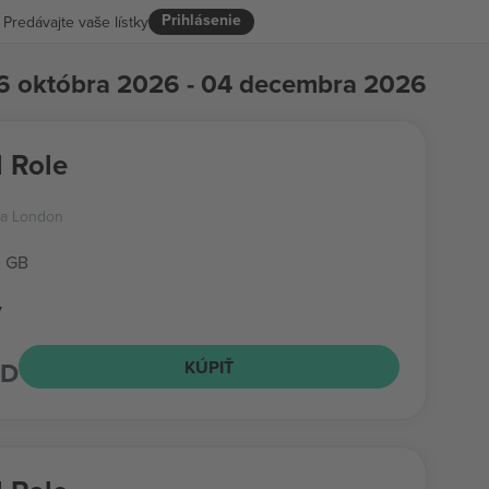
Prihlásenie
Predávajte vaše lístky
6 októbra 2026 - 04 decembra 2026
l Role
a London
, GB
v
SD
KÚPIŤ