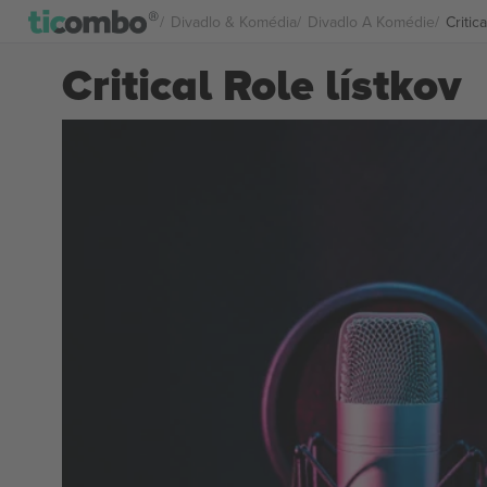
Divadlo & Komédia
Divadlo A Komédie
Critic
Critical Role lístkov