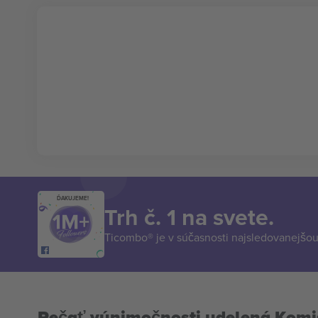
ĎAKUJEME!
Trh č. 1 na svete.
Ticombo® je v súčasnosti najsledovanejšou 
Pečať výnimočnosti udelená Komi