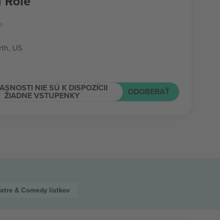
l Role
a
rth, US
ASNOSTI NIE SÚ K DISPOZÍCII
ODOBERAŤ
ŽIADNE VSTUPENKY
atre & Comedy
lístkov