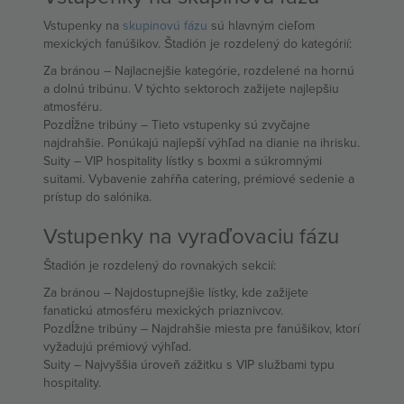
Vstupenky na
skupinovú fázu
sú hlavným cieľom
mexických fanúšikov. Štadión je rozdelený do kategórií:
Za bránou – Najlacnejšie kategórie, rozdelené na hornú
a dolnú tribúnu. V týchto sektoroch zažijete najlepšiu
atmosféru.
Pozdĺžne tribúny – Tieto vstupenky sú zvyčajne
najdrahšie. Ponúkajú najlepší výhľad na dianie na ihrisku.
Suity – VIP hospitality lístky s boxmi a súkromnými
suitami. Vybavenie zahŕňa catering, prémiové sedenie a
prístup do salónika.
Vstupenky na vyraďovaciu fázu
Štadión je rozdelený do rovnakých sekcií:
Za bránou – Najdostupnejšie lístky, kde zažijete
fanatickú atmosféru mexických priaznivcov.
Pozdĺžne tribúny – Najdrahšie miesta pre fanúšikov, ktorí
vyžadujú prémiový výhľad.
Suity – Najvyššia úroveň zážitku s VIP službami typu
hospitality.