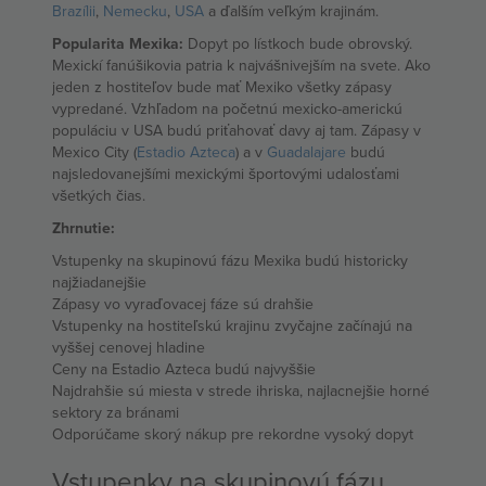
Brazílii
,
Nemecku
,
USA
a ďalším veľkým krajinám.
Popularita Mexika:
Dopyt po lístkoch bude obrovský.
Mexickí fanúšikovia patria k najvášnivejším na svete. Ako
jeden z hostiteľov bude mať Mexiko všetky zápasy
vypredané. Vzhľadom na početnú mexicko-americkú
populáciu v USA budú priťahovať davy aj tam. Zápasy v
Mexico City (
Estadio Azteca
) a v
Guadalajare
budú
najsledovanejšími mexickými športovými udalosťami
všetkých čias.
Zhrnutie:
Vstupenky na skupinovú fázu Mexika budú historicky
najžiadanejšie
Zápasy vo vyraďovacej fáze sú drahšie
Vstupenky na hostiteľskú krajinu zvyčajne začínajú na
vyššej cenovej hladine
Ceny na Estadio Azteca budú najvyššie
Najdrahšie sú miesta v strede ihriska, najlacnejšie horné
sektory za bránami
Odporúčame skorý nákup pre rekordne vysoký dopyt
Vstupenky na skupinovú fázu