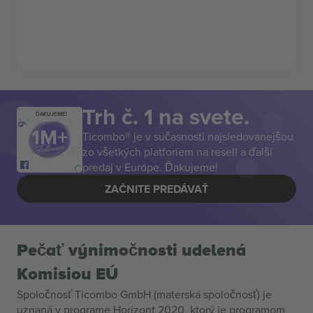
Trh č. 1 na svete.
ĎAKUJEME!
Ticombo® je v súčasnosti najsledovanejšou
zo všetkých platforiem na resell a ďalší
predaj v Európe. Ďakujeme!
ZAČNITE PREDÁVAŤ
Pečať výnimočnosti udelená
Komisiou EÚ
Spoločnosť Ticombo GmbH (materská spoločnosť) je
uznaná v programe Horizont 2020, ktorý je programom