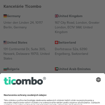
Kancelárie Ticombo
Germany
United Kingdom
Unter den Linden 24, 10117
167 City Road, London, Greater
Berlin, Germany
London, EC1V 1AW, United
Kingdom
United States
Switzerland
131 Continental Dr, Suite 305,
Dorfstrasse 52a, 6390
Newark, Delaware 19713, United
Engelberg, Switzerland
States
Bulgaria
United Arab Emirates
Regus Sofia City West, bul
UAE Dubai Silicon Oasis, DDP
Totleben 53-55, 1606 Sofia,
Building A1, Office 302, Dubai,
Bulgaria
United Arab Emirates
Mexico
Av Chapultepec 360, Roma