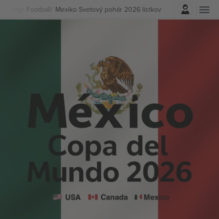
Prihlásenie
Športy
Football
Mexiko Svetový pohár 2026 lístkov