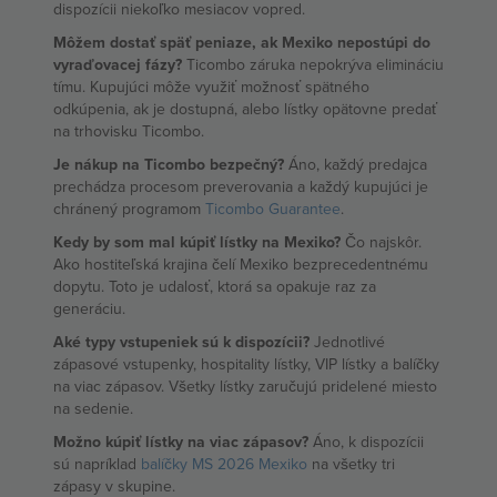
dispozícii niekoľko mesiacov vopred.
Môžem dostať späť peniaze, ak Mexiko nepostúpi do
vyraďovacej fázy?
Ticombo záruka nepokrýva elimináciu
tímu. Kupujúci môže využiť možnosť spätného
odkúpenia, ak je dostupná, alebo lístky opätovne predať
na trhovisku Ticombo.
Je nákup na Ticombo bezpečný?
Áno, každý predajca
prechádza procesom preverovania a každý kupujúci je
chránený programom
Ticombo Guarantee
.
Kedy by som mal kúpiť lístky na Mexiko?
Čo najskôr.
Ako hostiteľská krajina čelí Mexiko bezprecedentnému
dopytu. Toto je udalosť, ktorá sa opakuje raz za
generáciu.
Aké typy vstupeniek sú k dispozícii?
Jednotlivé
zápasové vstupenky, hospitality lístky, VIP lístky a balíčky
na viac zápasov. Všetky lístky zaručujú pridelené miesto
na sedenie.
Možno kúpiť lístky na viac zápasov?
Áno, k dispozícii
sú napríklad
balíčky MS 2026 Mexiko
na všetky tri
zápasy v skupine.