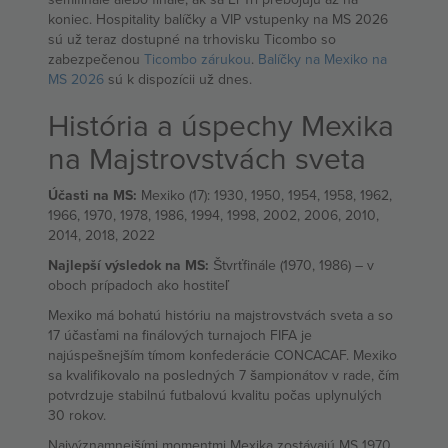
koniec. Hospitality balíčky a VIP vstupenky na MS 2026
sú už teraz dostupné na trhovisku Ticombo so
zabezpečenou
Ticombo zárukou
.
Balíčky na Mexiko na
MS 2026
sú k dispozícii už dnes.
História a úspechy Mexika
na Majstrovstvách sveta
Účasti na MS:
Mexiko (17): 1930, 1950, 1954, 1958, 1962,
1966, 1970, 1978, 1986, 1994, 1998, 2002, 2006, 2010,
2014, 2018, 2022
Najlepší výsledok na MS:
Štvrťfinále (1970, 1986) – v
oboch prípadoch ako hostiteľ
Mexiko má bohatú históriu na majstrovstvách sveta a so
17 účasťami na finálových turnajoch FIFA je
najúspešnejším tímom konfederácie CONCACAF. Mexiko
sa kvalifikovalo na posledných 7 šampionátov v rade, čím
potvrdzuje stabilnú futbalovú kvalitu počas uplynulých
30 rokov.
Najvýznamnejšími momentmi Mexika zostávajú MS 1970