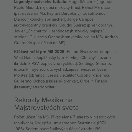
Legendy mexického futbalu:
Hugo Sánchez (legenda
Realu Madrid, najlepší mexický hráč), Rafael Márquez
(päť účastí na MS, kapitán Barcelony), Cuauhtémoc
Blanco (ikonický špílmacher), Jorge Campos
(extravagantný brankár), Claudio Suárez (pilier obrany),
Javier „Chicharito“ Hernández (historicky najlepší
strelec), Guillermo Ochoa (brankársky hrdina MS), Andrés
Guardado (päť účastí na MS).
Kľúčoví hráči pre MS 2026:
Edson Álvarez (stredopoliar
West Hamu, kapitánsky typ), Hirving „Chucky“ Lozano
(krídelník PSV, explozívna rýchlosť), Santiago Giménez
(útočník Feyenoordu, vychádzajúca hviezda), César
Montes (obranca), Jesús „Tecatito“ Corona (krídelník),
Guillermo Ochoa (skúsený brankár), Orbelin Pineda
(kreatívny stredopoliar).
Rekordy Mexika na
Majstrovstvách sveta
Počet účastí na MS: 17 (zdieľané 7. miesto v historických
tabuľkách). Najlepšie umiestnenie: Štvrťfinále (1970,
1986). Sedem osemfinálových účastí v rade (1994 –