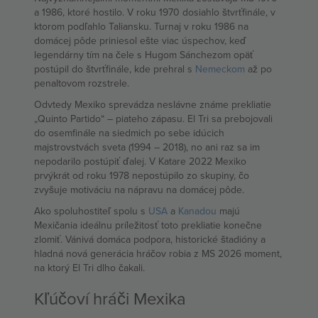
a 1986, ktoré hostilo. V roku 1970 dosiahlo štvrťfinále, v
ktorom podľahlo Taliansku. Turnaj v roku 1986 na
domácej pôde priniesol ešte viac úspechov, keď
legendárny tím na čele s Hugom Sánchezom opäť
postúpil do štvrťfinále, kde prehral s
Nemeckom
až po
penaltovom rozstrele.
Odvtedy Mexiko sprevádza neslávne známe prekliatie
„Quinto Partido“ – piateho zápasu. El Tri sa prebojovali
do osemfinále na siedmich po sebe idúcich
majstrovstvách sveta (1994 – 2018), no ani raz sa im
nepodarilo postúpiť ďalej. V Katare 2022 Mexiko
prvýkrát od roku 1978 nepostúpilo zo skupiny, čo
zvyšuje motiváciu na nápravu na domácej pôde.
Ako spoluhostiteľ spolu s
USA
a
Kanadou
majú
Mexičania ideálnu príležitosť toto prekliatie konečne
zlomiť. Vánivá domáca podpora, historické štadióny a
hladná nová generácia hráčov robia z MS 2026 moment,
na ktorý El Tri dlho čakali.
Kľúčoví hráči Mexika