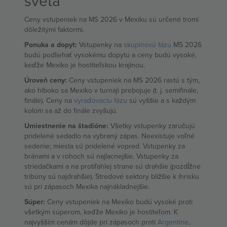
sveta
Ceny vstupeniek na MS 2026 v Mexiku sú určené tromi
dôležitými faktormi.
Ponuka a dopyt:
Vstupenky na
skupinovú fázu
MS 2026
budú podliehať vysokému dopytu a ceny budú vysoké,
keďže Mexiko je hostiteľskou krajinou.
Úroveň ceny:
Ceny vstupeniek na MS 2026 rastú s tým,
ako hlboko sa Mexiko v turnaji prebojuje (t. j. semifinále,
finále). Ceny na
vyraďovaciu fázu
sú vyššie a s každým
kolom sa až do finále zvyšujú.
Umiestnenie na štadióne:
Všetky vstupenky zaručujú
pridelené sedadlo na vybraný zápas. Neexistuje voľné
sedenie; miesta sú pridelené vopred. Vstupenky za
bránami a v rohoch sú najlacnejšie. Vstupenky za
striedačkami a na protiľahlej strane sú drahšie (pozdĺžne
tribúny sú najdrahšie). Stredové sektory bližšie k ihrisku
sú pri zápasoch Mexika najnákladnejšie.
Súper:
Ceny vstupeniek na Mexiko budú vysoké proti
všetkým súperom, keďže Mexiko je hostiteľom. K
najvyšším cenám dôjde pri zápasoch proti
Argentíne
,