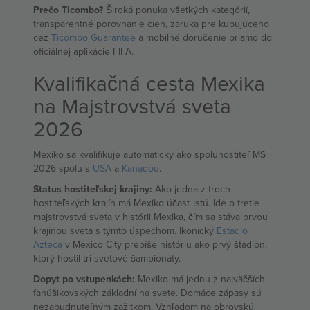
Prečo Ticombo?
Široká ponuka všetkých kategórií,
transparentné porovnanie cien, záruka pre kupujúceho
cez
Ticombo Guarantee
a mobilné doručenie priamo do
oficiálnej aplikácie FIFA.
Kvalifikačná cesta Mexika
na Majstrovstvá sveta
2026
Mexiko sa kvalifikuje automaticky ako spoluhostiteľ MS
2026 spolu s
USA
a
Kanadou
.
Status hostiteľskej krajiny:
Ako jedna z troch
hostiteľských krajín má Mexiko účasť istú. Ide o tretie
majstrovstvá sveta v histórii Mexika, čím sa stáva prvou
krajinou sveta s týmto úspechom. Ikonický
Estadio
Azteca
v Mexico City prepíše históriu ako prvý štadión,
ktorý hostil tri svetové šampionáty.
Dopyt po vstupenkách:
Mexiko má jednu z najväčších
fanúšikovských základní na svete. Domáce zápasy sú
nezabudnuteľným zážitkom. Vzhľadom na obrovskú