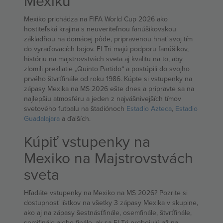
Mexiku
Mexiko prichádza na FIFA World Cup 2026 ako
hostiteľská krajina s neuveriteľnou fanúšikovskou
základňou na domácej pôde, pripravenou hnať svoj tím
do vyraďovacích bojov. El Tri majú podporu fanúšikov,
históriu na majstrovstvách sveta aj kvalitu na to, aby
zlomili prekliatie „Quinto Partido“ a postúpili do svojho
prvého štvrťfinále od roku 1986. Kúpte si vstupenky na
zápasy Mexika na MS 2026 ešte dnes a pripravte sa na
najlepšiu atmosféru a jeden z najvášnivejších tímov
svetového futbalu na štadiónoch
Estadio Azteca
,
Estadio
Guadalajara
a ďalších.
Kúpiť vstupenky na
Mexiko na Majstrovstvách
sveta
Hľadáte vstupenky na Mexiko na MS 2026? Pozrite si
dostupnosť lístkov na všetky 3 zápasy Mexika v skupine,
ako aj na zápasy šestnásťfinále, osemfinále, štvrťfinále,
semifinále alebo finále, ak sa El Tri prebojujú až na