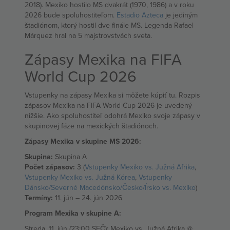
2018). Mexiko hostilo MS dvakrát (1970, 1986) a v roku
2026 bude spoluhostiteľom.
Estadio Azteca
je jediným
štadiónom, ktorý hostil dve finále MS. Legenda Rafael
Márquez hral na 5 majstrovstvách sveta.
Zápasy Mexika na FIFA
World Cup 2026
Vstupenky na zápasy Mexika si môžete kúpiť tu. Rozpis
zápasov Mexika na FIFA World Cup 2026 je uvedený
nižšie. Ako spoluhostiteľ odohrá Mexiko svoje zápasy v
skupinovej fáze na mexických štadiónoch.
Zápasy Mexika v skupine MS 2026:
Skupina:
Skupina A
Počet zápasov:
3 (
Vstupenky Mexiko vs. Južná Afrika
,
Vstupenky Mexiko vs. Južná Kórea
,
Vstupenky
Dánsko/Severné Macedónsko/Česko/Írsko vs. Mexiko
)
Termíny:
11. jún – 24. jún 2026
Program Mexika v skupine A:
Streda, 11. jún (23:00 SEČ): Mexiko vs. Južná Afrika @