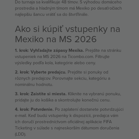
Do turnaja sa kvalifikuje 48 tímov. S výhodou domáceho
prostredia a hladným tímom má Mexiko po desaťročiach
najlepšiu šancu vrátiť sa do štvrťfinále.
Ako si kúpiť vstupenky na
Mexiko na MS 2026
1. krok: Vyhľadajte zápasy Mexika.
Prejdite na stránku
vstupeniek na MS 2026 na Ticombo.com. Filtrujte
výsledky podľa kola, kategórie alebo ceny.
2. krok: Vyberte predajcu.
Prejdite si ponuky od
rôznych predajcov. Porovnajte sekciu, kategóriu a
nominálnu hodnotu.
3. krok: Zaistite si miesta.
Kliknite na vybranú ponuku,
pridajte ju do košíka a skontrolujte konečnú cenu.
4. krok: Potvrdenie.
Po zaplatení dostanete potvrdzujúci
e-mail. Keď budú vstupenky k dispozícii, predajca vám
ich doručí prostredníctvom oficiálnej aplikácie FIFA
Ticketing v súlade s najneskorším dátumom doručenia
(LDD).